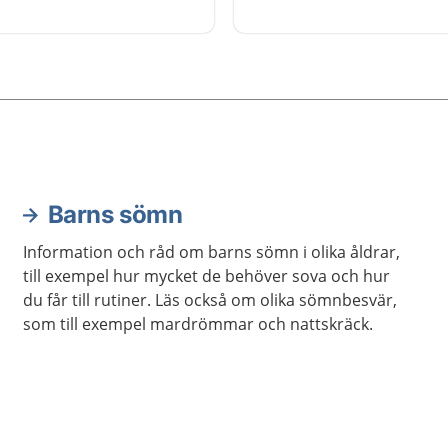
d om du behöver. Läs
utbildning de har rätt till.
hur du kan göra och vem
ska tillsammans med dig 
ntakta för att få hjälp.
för att barnet är i skolan.
Barns sömn
Information och råd om barns sömn i olika åldrar,
till exempel hur mycket de behöver sova och hur
du får till rutiner. Läs också om olika sömnbesvär,
som till exempel mardrömmar och nattskräck.