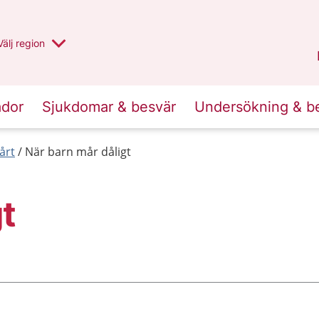
Du har valt region
Välj
en annan
region
Uppsala län
.
ador
Sjukdomar & besvär
Undersökning & b
årt
När barn mår dåligt
t