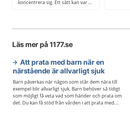
söka stö
koncentrera sig. Ett sätt kan vara
mer om 
att få hjälp att planera och att
du kan ko
hitta rutiner i vardagen och i
skolan.
Läs mer på 1177.se
Att prata med barn när en
närstående är allvarligt sjuk
Barn påverkas när någon som står dem nära till
exempel blir allvarligt sjuk. Barn behöver så tidigt
som möjligt få veta vad som händer och prata om
det. Du kan få stöd från vården i att prata med
barnet.