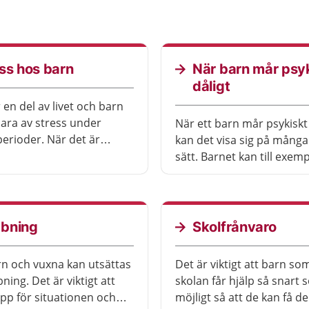
ss hos barn
När barn mår psy
dåligt
 en del av livet och barn
lara av stress under
När ett barn mår psykiskt 
perioder. När det är
kan det visa sig på många
 är det viktigt att barnet
sätt. Barnet kan till exem
a av och ta igen sig. För
arg, irriterad, få svårt att
tress kan ge besvär.
eller ha ont i magen eller
Det är viktigt för barnet a
finns vuxna som lyssnar 
bning
Skolfrånvaro
stöd. Ibland behövs ocks
och hjälp från sjukvården 
n och vuxna kan utsättas
Det är viktigt att barn som
kommunen.
ing. Det är viktigt att
skolan får hjälp så snart
opp för situationen och
möjligt så att de kan få d