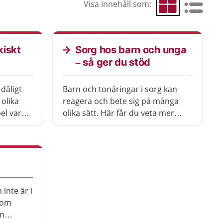
Visa innehåll som:
Visa som rutnät
Visa som 
kiskt
Sorg hos barn och unga
– så ger du stöd
dåligt
Barn och tonåringar i sorg kan
 olika
reagera och bete sig på många
pel vara
olika sätt. Här får du veta mer
 sova
mer, och råd om hur du kan
 huvudet.
stötta.
tt det
och ger
å stöd
eller
 inte är i
 som
en