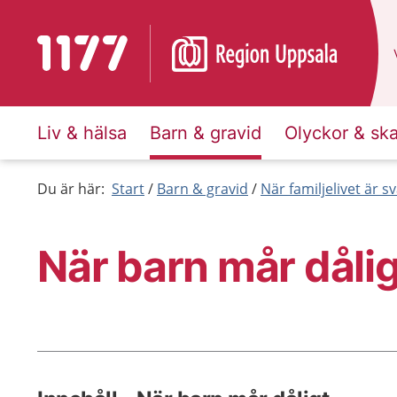
Till startsidan för 1177
Liv & hälsa
Barn & gravid
Olyckor & sk
Du är här:
Start
Barn & gravid
När familjelivet är sv
När barn mår dålig