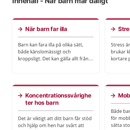
Innehåll - När barn mår dåligt
När barn far illa
Stre
Barn kan fara illa på olika sätt,
Stress är
både känslomässigt och
brukar k
kroppsligt. Det kan gälla allt från
kortare 
att de utsätts för eller ser och hör
stressigt
våld till att de inte får mat och
får koppl
rena kläder. Vuxna ansvarar för
mycket s
barn och ska se till att de växer
upp tryggt och säkert.
Koncentrationssvårighe
Mob
ter hos barn
Både bar
för mobbn
Det är viktigt att ditt barn får stöd
sätta st
och hjälp om hen har svårt att