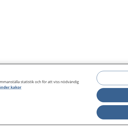
ammanställa statistik och för att viss nödvändig
änder kakor
sjukdomar och
Other languages
sa din journal