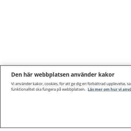
Den här webbplatsen använder kakor
Vi använder kakor, cookies, för att ge dig en förbättrad upplevelse, s
funktionalitet ska fungera på webbplatsen.
Läs mer om hur vi anv
1177
–
tryggt om din hälsa och vård
På 1177.se får du råd om hälsa och information om 
vilka mottagningar du kan kontakta. Logga in för att lä