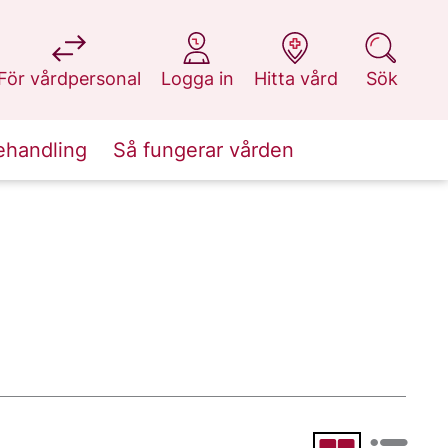
på 1177.se
på 1177.se
på 1177.se
på 1177.se
För vårdpersonal
Logga in
Hitta vård
Sök
ehandling
Så fungerar vården