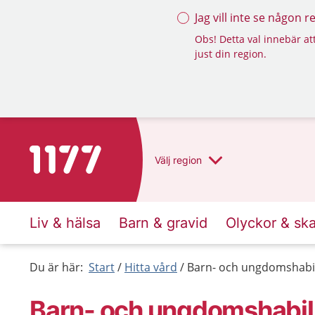
Jag vill inte se någon 
Obs! Detta val innebär att
just din region.
Till startsidan för 1177
Välj
region
Liv & hälsa
Barn & gravid
Olyckor & sk
Du är här:
Start
Hitta vård
Barn- och ungdomshabili
Barn- och ungdomshabili