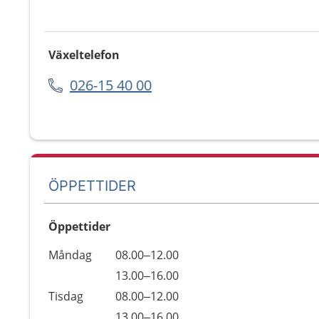
Växeltelefon
026-15 40 00
ÖPPETTIDER
Öppettider
Öppettider
Kommentarer
Måndag
08.00–12.00
Dag
Måndag
13.00–16.00
Tisdag
08.00–12.00
Tisdag
13.00–16.00