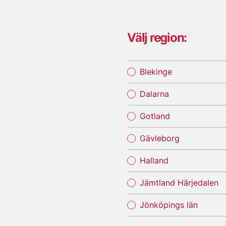
Välj region:
Blekinge
Dalarna
Gotland
Gävleborg
Halland
Jämtland Härjedalen
Jönköpings län