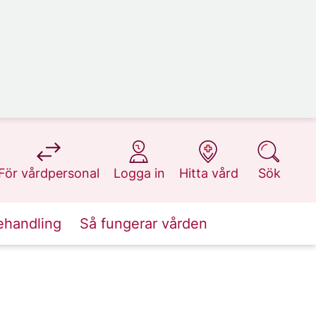
på 1177.se
på 1177.se
på 1177.se
på 1177.se
För vårdpersonal
Logga in
Hitta vård
Sök
ehandling
Så fungerar vården