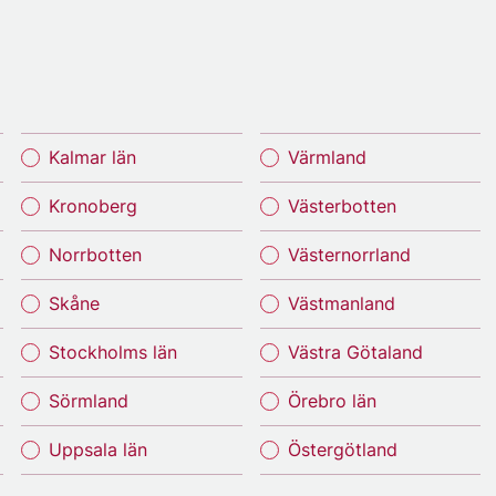
Kalmar län
Värmland
Kronoberg
Västerbotten
Norrbotten
Västernorrland
Skåne
Västmanland
Stockholms län
Västra Götaland
Sörmland
Örebro län
Uppsala län
Östergötland