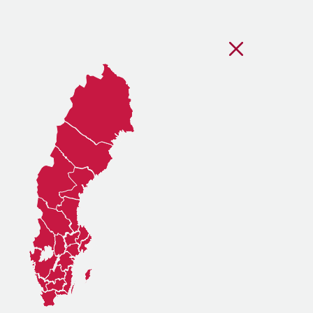
Stäng regionsvälj