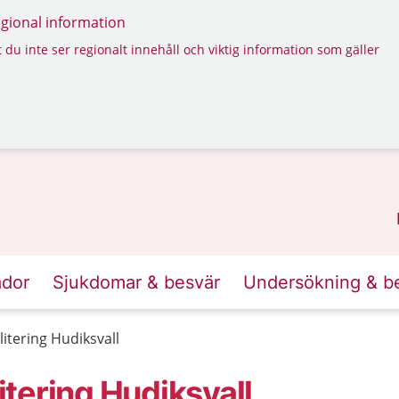
regional information
 du inte ser regionalt innehåll och viktig information som gäller
ador
Sjukdomar & besvär
Undersökning & b
tering Hudiksvall
tering Hudiksvall