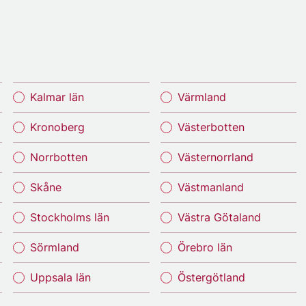
Kalmar län
Värmland
Kronoberg
Västerbotten
Norrbotten
Västernorrland
Skåne
Västmanland
Stockholms län
Västra Götaland
Sörmland
Örebro län
Uppsala län
Östergötland