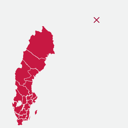
Stäng regionsvälj