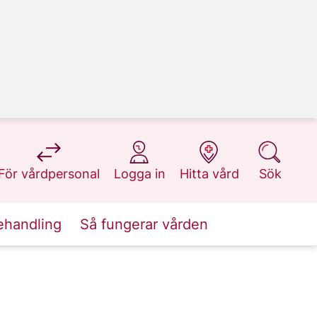
på 1177.se
på 1177.se
på 1177.se
på 1177.se
För vårdpersonal
Logga in
Hitta vård
Sök
ehandling
Så fungerar vården