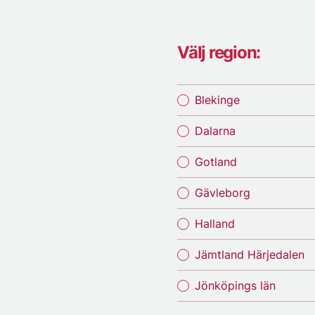
Välj region:
Blekinge
Dalarna
Gotland
Gävleborg
Halland
Jämtland Härjedalen
Jönköpings län