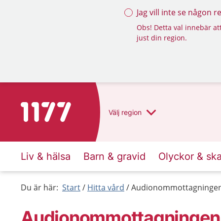
Jag vill inte se någon 
Obs! Detta val innebär att
just din region.
Till startsidan för 1177
Välj
region
Liv & hälsa
Barn & gravid
Olyckor & sk
Du är här:
Start
Hitta vård
Audionommottagningen
Audionommottagningen