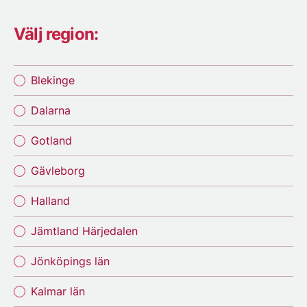
Välj region:
Blekinge
Dalarna
Gotland
Gävleborg
Halland
Jämtland Härjedalen
Jönköpings län
Kalmar län