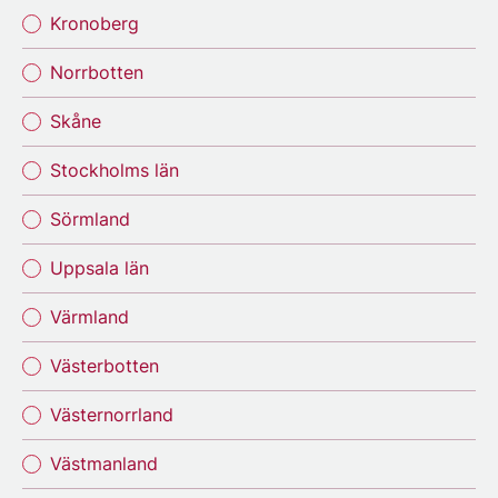
Kronoberg
Norrbotten
Skåne
Stockholms län
Sörmland
Uppsala län
Värmland
Västerbotten
Västernorrland
Västmanland