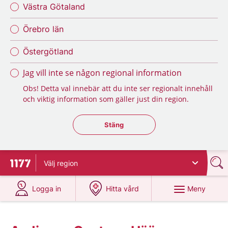
Västra Götaland
Örebro län
Östergötland
Jag vill inte se någon regional information
Obs! Detta val innebär att du inte ser regionalt innehåll
och viktig information som gäller just din region.
Stäng regionsväljaren
Stäng
Välj
region
Till startsidan för 1177
på 1177.se
på 1177.se
Meny
Logga in
Hitta vård