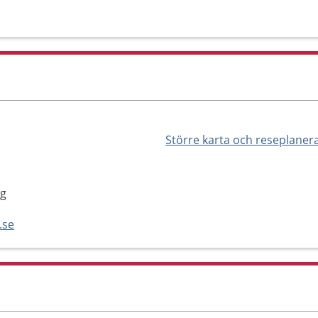
Större karta och reseplaner
rg
.se