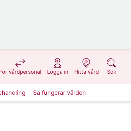
på 1177.se
på 1177.se
på 1177.se
på 1177.se
För vårdpersonal
Logga in
Hitta vård
Sök
ehandling
Så fungerar vården