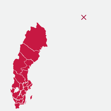
Stäng regionsvälj