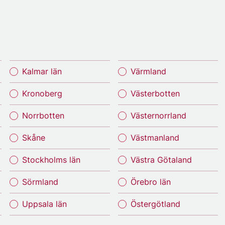
Kalmar län
Värmland
Kronoberg
Västerbotten
Norrbotten
Västernorrland
Skåne
Västmanland
Stockholms län
Västra Götaland
Sörmland
Örebro län
Uppsala län
Östergötland