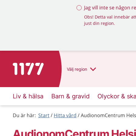
Jag vill inte se någon 
Obs! Detta val innebär att
just din region.
Till startsidan för 1177
Välj
region
Liv & hälsa
Barn & gravid
Olyckor & sk
Du är här:
Start
Hitta vård
AudionomCentrum Hels
AudionomCentrum Hels