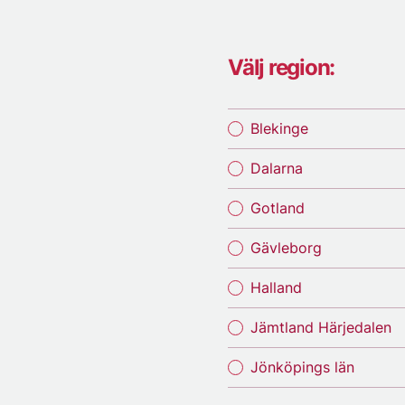
Välj region:
Blekinge
Dalarna
Gotland
Gävleborg
Halland
Jämtland Härjedalen
Jönköpings län