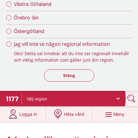
Västra Götaland
Örebro län
Östergötland
Jag vill inte se någon regional information
Obs! Detta val innebär att du inte ser regionalt innehåll
och viktig information som gäller just din region.
Stäng regionsväljaren
Stäng
Välj
region
Till startsidan för 1177
på 1177.se
på 1177.se
Meny
Logga in
Hitta vård