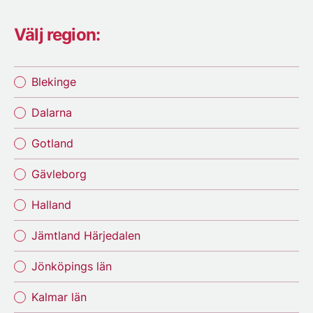
Välj region:
Blekinge
Dalarna
Gotland
Gävleborg
Halland
Jämtland Härjedalen
Jönköpings län
Kalmar län