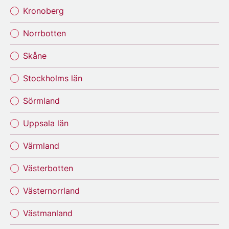
Kronoberg
Norrbotten
Skåne
Stockholms län
Sörmland
Uppsala län
Värmland
Västerbotten
Västernorrland
Västmanland