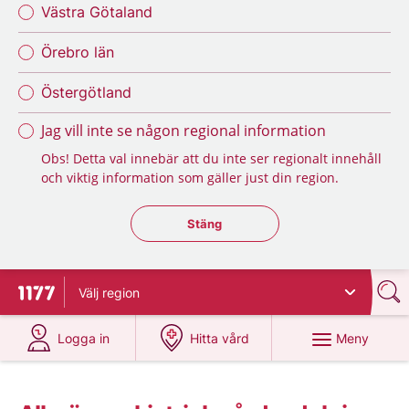
Västra Götaland
Örebro län
Östergötland
Jag vill inte se någon regional information
Obs! Detta val innebär att du inte ser regionalt innehåll
och viktig information som gäller just din region.
Stäng regionsväljaren
Stäng
Välj
region
Till startsidan för 1177
på 1177.se
på 1177.se
Meny
Logga in
Hitta vård