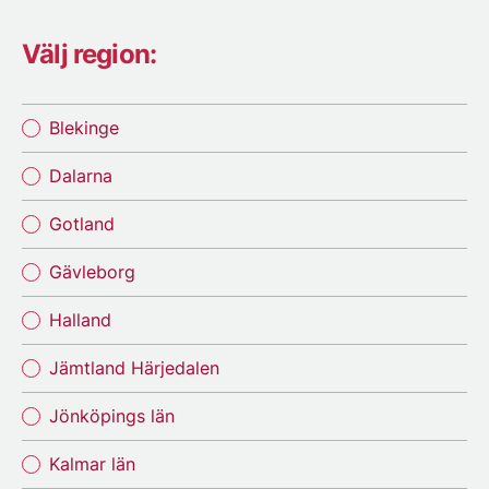
Välj region:
Blekinge
Dalarna
Gotland
Gävleborg
Halland
Jämtland Härjedalen
Jönköpings län
Kalmar län