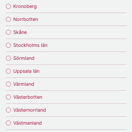
Kronoberg
Norrbotten
Skåne
Stockholms län
Sörmland
Uppsala län
Värmland
Västerbotten
Västernorrland
Västmanland