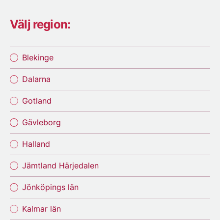
Välj region:
Blekinge
Dalarna
Gotland
Gävleborg
Halland
Jämtland Härjedalen
Jönköpings län
Kalmar län