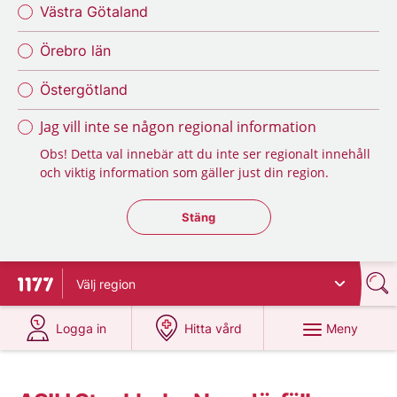
Västra Götaland
Örebro län
Östergötland
Jag vill inte se någon regional information
Obs! Detta val innebär att du inte ser regionalt innehåll
och viktig information som gäller just din region.
Stäng regionsväljaren
Stäng
Välj
region
Till startsidan för 1177
på 1177.se
på 1177.se
Meny
Logga in
Hitta vård