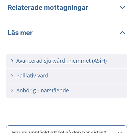
Relaterade mottagningar
Läs mer
Avancerad sjukvård i hemmet (ASiH)
Palliativ vård
Anhörig - närstående
Har du upptäckt ett fel på den här sidan?