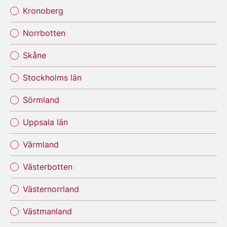
Kronoberg
Norrbotten
Skåne
Stockholms län
Sörmland
Uppsala län
Värmland
Västerbotten
Västernorrland
Västmanland