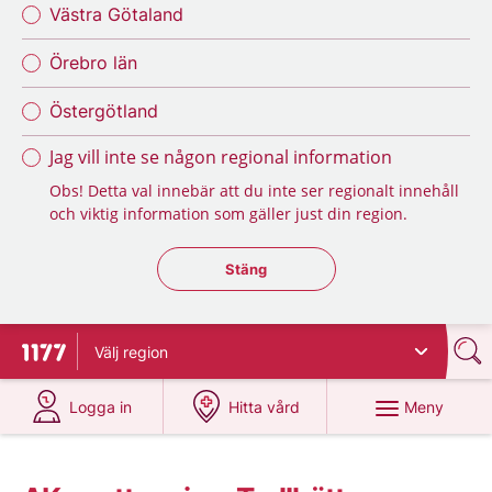
Västra Götaland
Örebro län
Östergötland
Jag vill inte se någon regional information
Obs! Detta val innebär att du inte ser regionalt innehåll
och viktig information som gäller just din region.
Stäng regionsväljaren
Stäng
Välj
region
Till startsidan för 1177
på 1177.se
på 1177.se
Meny
Logga in
Hitta vård