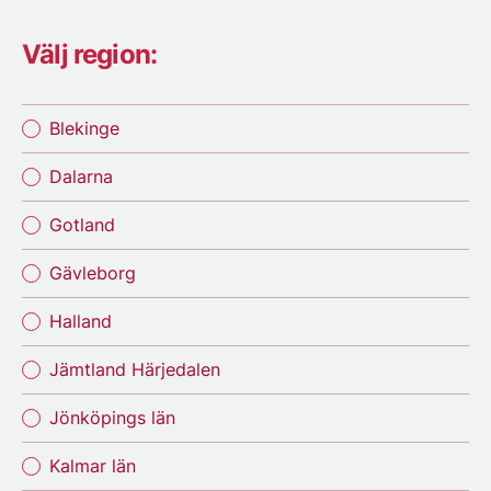
Välj region:
Blekinge
Dalarna
Gotland
Gävleborg
Halland
Jämtland Härjedalen
Jönköpings län
Kalmar län