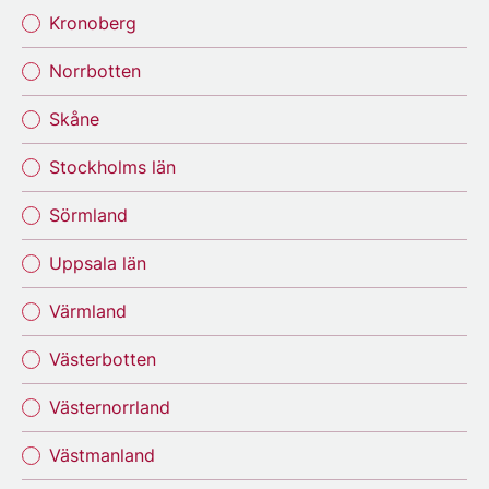
Kronoberg
Norrbotten
Skåne
Stockholms län
Sörmland
Uppsala län
Värmland
Västerbotten
Västernorrland
Västmanland