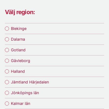
Välj region:
Blekinge
Dalarna
Gotland
Gävleborg
Halland
Jämtland Härjedalen
Jönköpings län
Kalmar län