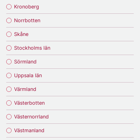
Kronoberg
Norrbotten
Skåne
Stockholms län
Sörmland
Uppsala län
Värmland
Västerbotten
Västernorrland
Västmanland