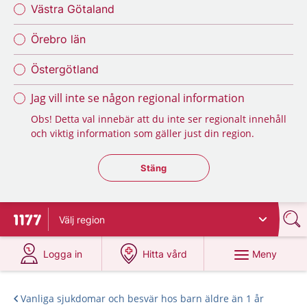
Västra Götaland
Örebro län
Östergötland
Jag vill inte se någon regional information
Obs! Detta val innebär att du inte ser regionalt innehåll
och viktig information som gäller just din region.
Stäng regionsväljaren
Stäng
Välj
region
Till startsidan för 1177
på 1177.se
på 1177.se
Meny
Logga in
Hitta vård
Vanliga sjukdomar och besvär hos barn äldre än 1 år