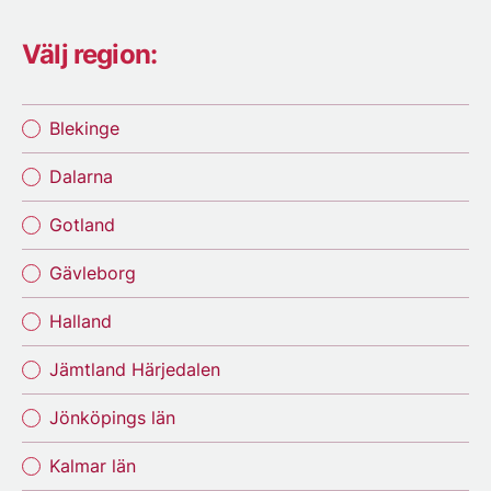
Välj region:
Blekinge
Dalarna
Gotland
Gävleborg
Halland
Jämtland Härjedalen
Jönköpings län
Kalmar län