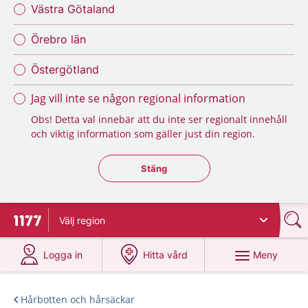
Västra Götaland
Örebro län
Östergötland
Jag vill inte se någon regional information
Obs! Detta val innebär att du inte ser regionalt innehåll
och viktig information som gäller just din region.
Stäng regionsväljaren
Stäng
Välj
region
Till startsidan för 1177
på 1177.se
på 1177.se
Meny
Logga in
Hitta vård
Hårbotten och hårsäckar