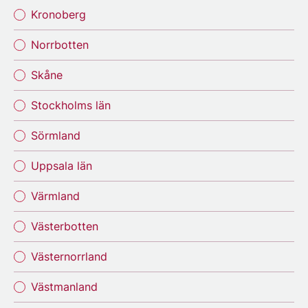
Kronoberg
Norrbotten
Skåne
Stockholms län
Sörmland
Uppsala län
Värmland
Västerbotten
Västernorrland
Västmanland