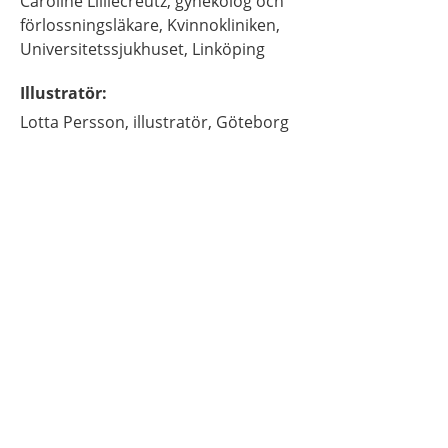
Caroline
Lilliecreutz,
gynekolog och
förlossningsläkare,
Kvinnokliniken,
Universitetssjukhuset,
Linköping
Illustratör
:
Lotta
Persson,
illustratör,
Göteborg