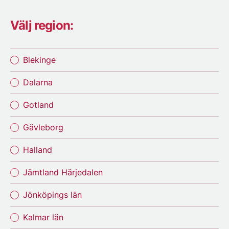
Välj region:
Blekinge
Dalarna
Gotland
Gävleborg
Halland
Jämtland Härjedalen
Jönköpings län
Kalmar län