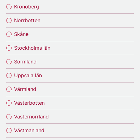
Kronoberg
Norrbotten
Skåne
Stockholms län
Sörmland
Uppsala län
Värmland
Västerbotten
Västernorrland
Västmanland