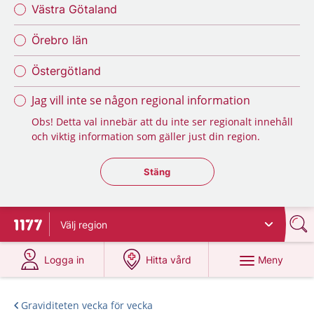
Västra Götaland
Örebro län
Östergötland
Jag vill inte se någon regional information
Obs! Detta val innebär att du inte ser regionalt innehåll
och viktig information som gäller just din region.
Stäng regionsväljaren
Stäng
Välj
region
Till startsidan för 1177
på 1177.se
på 1177.se
Meny
Logga in
Hitta vård
Graviditeten vecka för vecka