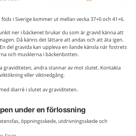
m föds i Sverige kommer ut mellan vecka 37+0 och 41+6.
unkit ner i bäckenet brukar du som är gravid känna att
i magen. Då känns det lättare att andas och att äta igen.
 En del gravida kan uppleva en ilande känsla när fostrets
rna och musklerna i bäckenbotten.
la graviditeten, andra stannar av mot slutet. Kontakta
viktökning eller viktnedgång.
med diarré i slutet av graviditeten.
ppen under en förlossning
latensfas, öppningsskede, utdrivningsskede och
s faser