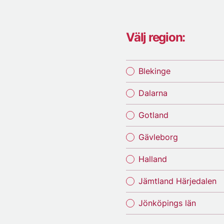
Välj region:
Blekinge
Dalarna
Gotland
Gävleborg
Halland
Jämtland Härjedalen
Jönköpings län