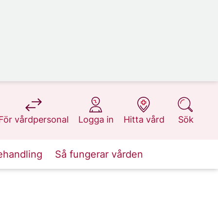
på 1177.se
på 1177.se
på 1177.se
på 1177.se
För vårdpersonal
Logga in
Hitta vård
Sök
ehandling
Så fungerar vården