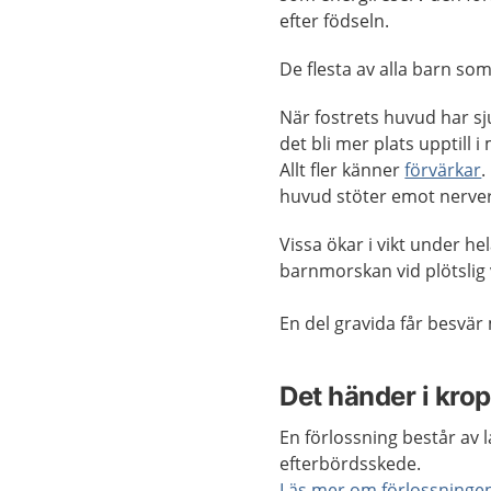
efter födseln.
De flesta av alla barn so
När fostrets huvud har sj
det bli mer plats upptill 
Allt fler känner
förvärkar
.
huvud stöter emot nerve
Vissa ökar i vikt under he
barnmorskan vid plötslig 
En del gravida får besvär 
Det händer i kro
En förlossning består av 
efterbördsskede.
Läs mer om förlossningen