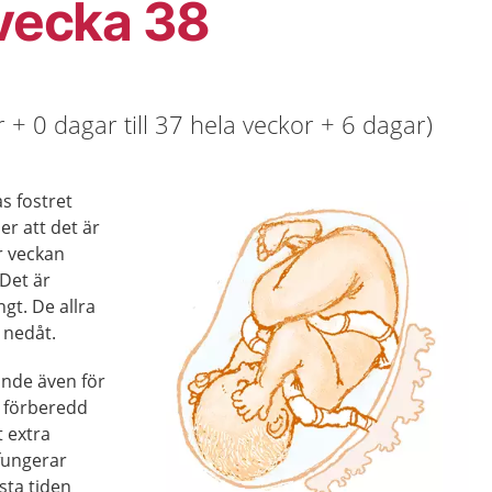
 vecka 38
 + 0 dagar till 37 hela veckor + 6 dagar)
s fostret
er att det är
är veckan
 Det är
gt. De allra
 nedåt.
ande även för
l förberedd
t extra
fungerar
sta tiden