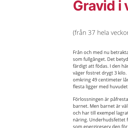
Gravid i
(från 37 hela veckor
Från och med nu betrakta
som fullgånget. Det betyd
färdigt att födas. I den h
väger fostret drygt 3 kilo.
omkring 49 centimeter lån
flesta ligger med huvudet
Förlossningen är påfrest
barnet. Men barnet är vä
och har till exempel lagra
näring. Underhudsfettet 
som energireserv den för