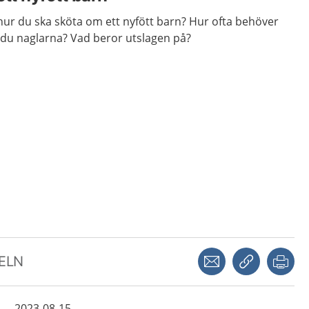
hur du ska sköta om ett nyfött barn? Hur ofta behöver
 du naglarna? Vad beror utslagen på?
Dela via mejl
Kopiera län
Skr
KELN
2023-08-15