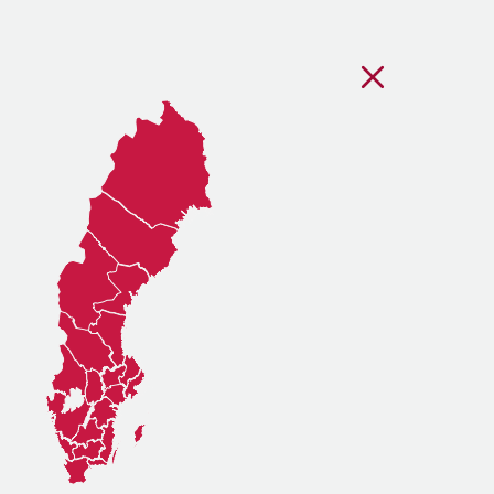
Stäng regionsvälj