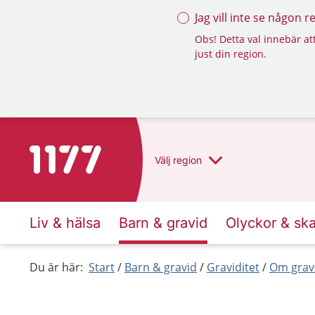
Jag vill inte se någon 
Obs! Detta val innebär att
just din region.
Till startsidan för 1177
Välj
region
Liv & hälsa
Barn & gravid
Olyckor & sk
Du är här:
Start
Barn & gravid
Graviditet
Om grav