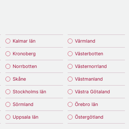
Kalmar län
Värmland
Kronoberg
Västerbotten
Norrbotten
Västernorrland
Skåne
Västmanland
Stockholms län
Västra Götaland
Sörmland
Örebro län
Uppsala län
Östergötland