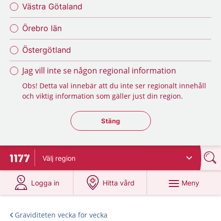
Västra Götaland
Örebro län
Östergötland
Jag vill inte se någon regional information
Obs! Detta val innebär att du inte ser regionalt innehåll
och viktig information som gäller just din region.
Stäng regionsväljaren
Stäng
Välj
region
Till startsidan för 1177
på 1177.se
på 1177.se
Meny
Logga in
Hitta vård
Graviditeten vecka för vecka