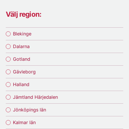
Välj region:
Blekinge
Dalarna
Gotland
Gävleborg
Halland
Jämtland Härjedalen
Jönköpings län
Kalmar län