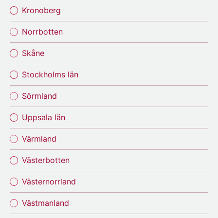
Kronoberg
Norrbotten
Skåne
Stockholms län
Sörmland
Uppsala län
Värmland
Västerbotten
Västernorrland
Västmanland