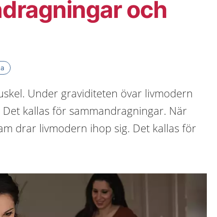
ragningar och
ka
skel. Under graviditeten övar livmodern
n. Det kallas för sammandragningar. När
am drar livmodern ihop sig. Det kallas för