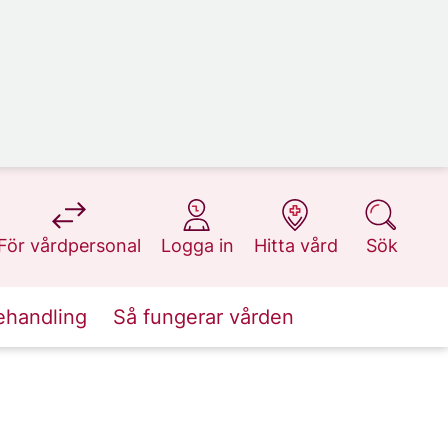
på 1177.se
på 1177.se
på 1177.se
på 1177.se
För vårdpersonal
Logga in
Hitta vård
Sök
ehandling
Så fungerar vården