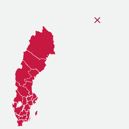
Stäng regionsvälj