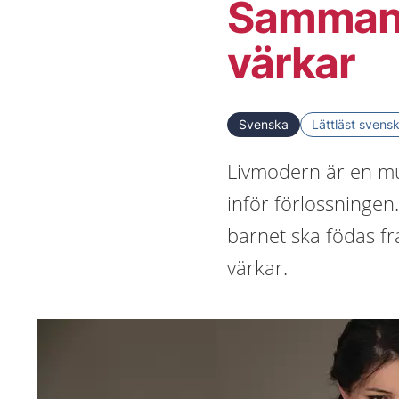
Sammand
värkar
Svenska
Lättläst svens
Livmodern är en mu
inför förlossninge
barnet ska födas fr
värkar.