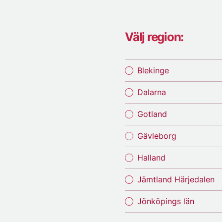
Välj region:
Blekinge
Dalarna
Gotland
Gävleborg
Halland
Jämtland Härjedalen
Jönköpings län