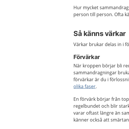
Hur mycket sammandragni
person till person. Ofta
Så känns värkar
Värkar brukar delas in i 
Förvärkar
När kroppen börjar bli re
sammandragningar brukar
förvärkar är du i förloss
olika faser
.
En förvärk börjar från t
regelbundet och blir star
varar oftast längre än s
känner också att smärtan 