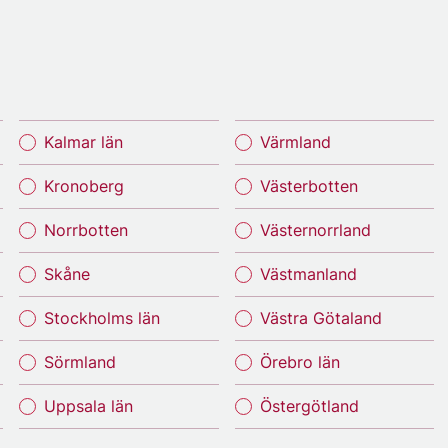
Kalmar län
Värmland
Kronoberg
Västerbotten
Norrbotten
Västernorrland
Skåne
Västmanland
Stockholms län
Västra Götaland
Sörmland
Örebro län
Uppsala län
Östergötland