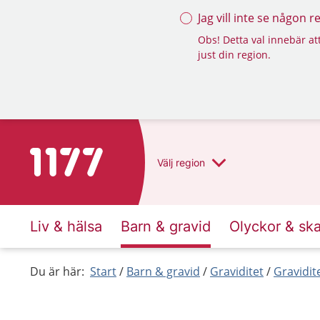
Jag vill inte se någon 
Obs! Detta val innebär att
just din region.
Till startsidan för 1177
Välj
region
Liv & hälsa
Barn & gravid
Olyckor & sk
Du är här:
Start
Barn & gravid
Graviditet
Gravidit