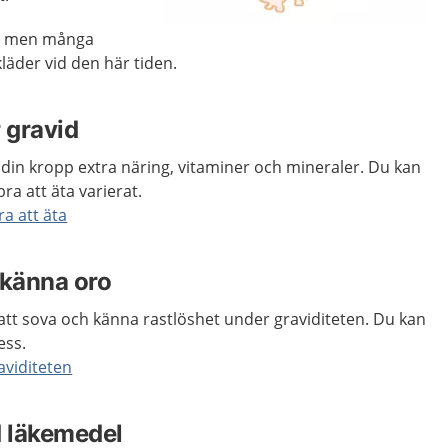
a, men många
läder vid den här tiden.
 gravid
din kropp extra näring, vitaminer och mineraler. Du kan
ra att äta varierat.
a att äta
t känna oro
t att sova och känna rastlöshet under graviditeten. Du kan
ess.
aviditeten
d läkemedel