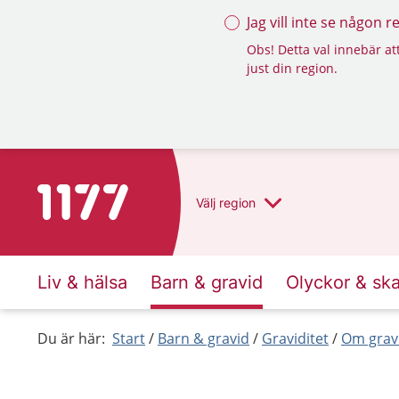
Jag vill inte se någon 
Obs! Detta val innebär att
just din region.
Till startsidan för 1177
Välj
region
Liv & hälsa
Barn & gravid
Olyckor & sk
Du är här:
Start
Barn & gravid
Graviditet
Om grav