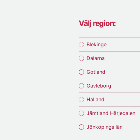
Välj region:
Blekinge
Dalarna
Gotland
Gävleborg
Halland
Jämtland Härjedalen
Jönköpings län