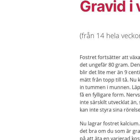
Gravid i
(från 14 hela veckor
Fostret fortsätter att väx
det ungefär 80 gram. Den
blir det lite mer än 9 cent
mätt från topp till tå. Nu 
in tummen i munnen. Läp
få en fylligare form. Nerv
inte särskilt utvecklat än,
kan inte styra sina rörelse
Nu lagrar fostret kalcium.
det bra om du som är gra
på att äta en varierad kos