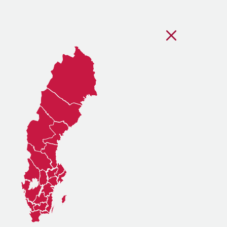
Stäng regionsvälj