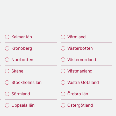
Kalmar län
Värmland
Kronoberg
Västerbotten
Norrbotten
Västernorrland
Skåne
Västmanland
Stockholms län
Västra Götaland
Sörmland
Örebro län
Uppsala län
Östergötland