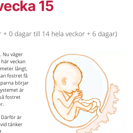
 vecka 15
 + 0 dagar till 14 hela veckor + 6 dagar)
a. Nu väger
 här veckan
imeter långt,
kan fostret få
parna börjar
systemet är
 så fostret
r.
 Därför är
vid tänker
t.