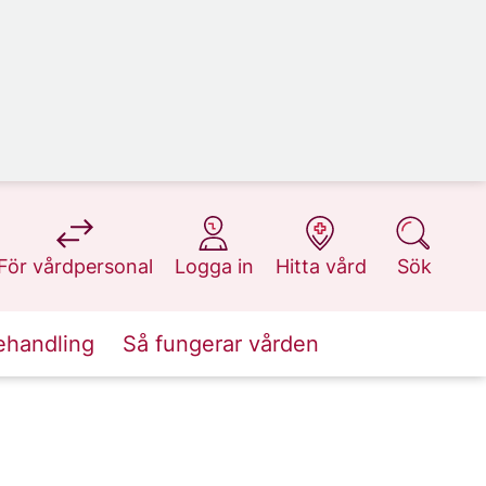
på 1177.se
på 1177.se
på 1177.se
på 1177.se
För vårdpersonal
Logga in
Hitta vård
Sök
ehandling
Så fungerar vården