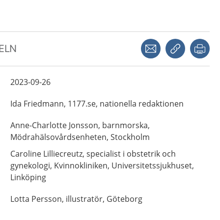
Dela via mejl
Kopiera län
Skr
KELN
2023-09-26
Ida
Friedmann,
1177.se, nationella redaktionen
Anne-Charlotte
Jonsson,
barnmorska,
Mödrahälsovårdsenheten,
Stockholm
Caroline
Lilliecreutz,
specialist i obstetrik och
gynekologi,
Kvinnokliniken, Universitetssjukhuset,
Linköping
Lotta
Persson,
illustratör,
Göteborg