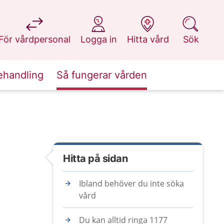
på 1177.se
på 1177.se
på 1177.se
på 1177.se
För vårdpersonal
Logga in
Hitta vård
Sök
ehandling
Så fungerar vården
Hitta på sidan
Ibland behöver du inte söka
vård
Du kan alltid ringa 1177