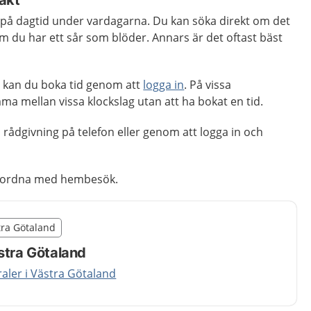
 på dagtid under vardagarna. Du kan söka direkt om det
om du har ett sår som blöder. Annars är det oftast bäst
 kan du boka tid genom att
logga in
. På vissa
a mellan vissa klockslag utan att ha bokat en tid.
å rådgivning på telefon eller genom att logga in och
n ordna med hembesök.
illägget från region Västra Götaland
stra Götaland
egion Västra Götaland
stra Götaland
raler i Västra Götaland