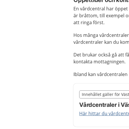
En vårdcentral har öppet
är bråttom, till exempel 
att ringa först.
Hos många vårdcentraler
vårdcentraler kan du komm
Det brukar också gå att f
kontakta mottagningen.
Ibland kan vårdcentrale
Slut på det regionala t
Innehållet gäller för Vä
Nedan innehåll gäller r
Vårdcentraler i Vä
Här hittar du vårdcent