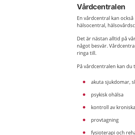
Vårdcentralen
En vårdcentral kan också 
hälsocentral, hälsovårdsc
Det är nästan alltid på vå
något besvär. Vårdcentra
ringa till.
På vårdcentralen kan du t
akuta sjukdomar, s
psykisk ohälsa
kontroll av kronis
provtagning
fysioterapi och reha