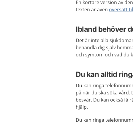
En kortare version av den
texten är även
översatt ti
Ibland behöver d
Det är inte alla sjukdoma
behandla dig själv hemm
och symtom och vad du ka
Du kan alltid rin
Du kan ringa telefonnumm
på när du ska söka vård. 
besvär. Du kan också få 
hjälp.
Du kan ringa telefonnum