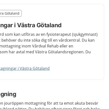
illägget från region Västra Götaland
stra Götaland
egion Västra Götaland
gar i Västra Götaland
rd som kan utföras av en fysioterapeut (sjukgymnast)
 behöver du inte söka dig till en vårdcentral. Du kan
en mottagning inom Vårdval Rehab eller en
 som har avtal med Västra Götalandsregionen. Du
gningar i Västra Götaland
agning
 en jouröppen mottagning för att ta emot akuta besvär
ch ibland nätter. Du behöver oftast ringa först och boka