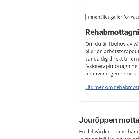
Slut på det regionala t
Innehållet gäller för Vä
Nedan innehåll gäller r
Rehabmottagnin
Om du är i behov av vå
eller en arbetsterapeut
vända dig direkt till 
fysioterapimottagning
behöver ingen remiss.
Läs mer om rehabmotta
Jouröppen mott
En del vårdcentraler har
även på kvällar, helger o