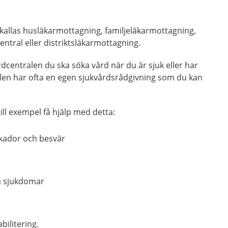
kallas husläkarmottagning, familjeläkarmottagning,
entral eller distriktsläkarmottagning.
rdcentralen du ska söka vård när du är sjuk eller har
len har ofta en egen sjukvårdsrådgivning som du kan
ill exempel få hjälp med detta:
kador och besvär
ka sjukdomar
bilitering.