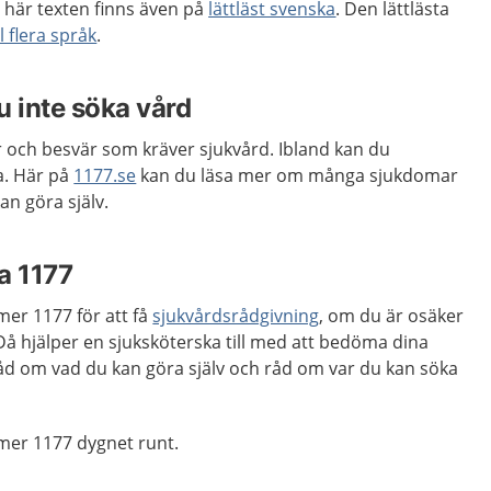
 här texten finns även på
lättläst svenska
. Den lättlästa
ll flera språk
.
u inte söka vård
r och besvär som kräver sjukvård. Ibland kan du
a. Här på
1177.se
kan du läsa mer om många sjukdomar
n göra själv.
ga 1177
er 1177 för att få
sjukvårdsrådgivning
, om du är osäker
Då hjälper en sjuksköterska till med att bedöma dina
råd om vad du kan göra själv och råd om var du kan söka
mer 1177 dygnet runt.