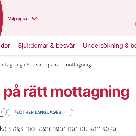
Du har valt region
Välj
en annan
region
Västra Götaland
.
ador
Sjukdomar & besvär
Undersökning & b
mottagning
Sök vård på rätt mottagning
 på rätt mottagning
ka
OTHER LANGUAGES
ika slags mottagningar där du kan söka