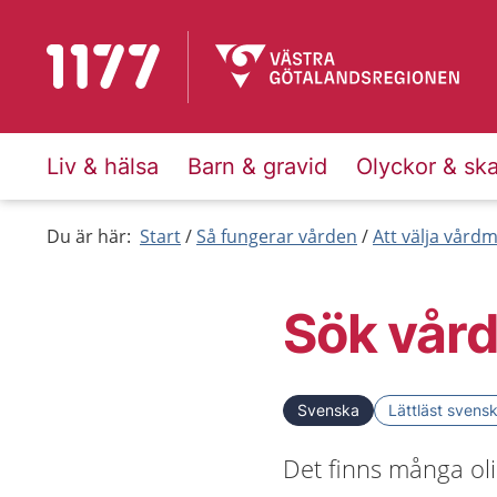
Till startsidan för 1177
Liv & hälsa
Barn & gravid
Olyckor & sk
Du är här:
Start
Så fungerar vården
Att välja vård
Sök vård
Svenska
Lättläst svens
Det finns många ol