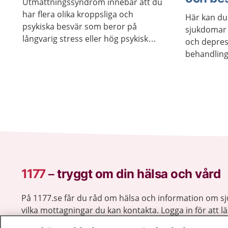
Utmattningssyndrom innebär att du
har flera olika kroppsliga och
Här kan du
psykiska besvär som beror på
sjukdomar 
långvarig stress eller hög psykisk
och depress
belastning. Med stöd och behandling
behandling
kan du återhämta dig, även om du
var du kan 
kan vara mer känslig för stress en tid
efteråt. För vissa tar återhämtningen
lång tid.
1177
–
tryggt om din hälsa och vård
På 1177.se får du råd om hälsa och information om 
vilka mottagningar du kan kontakta. Logga in för att lä
och göra dina vårdärenden. Ring telefonnummer 1177