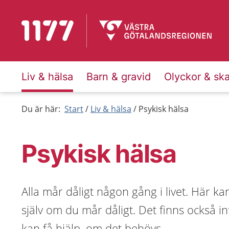
Till startsidan för 1177
Liv & hälsa
Barn & gravid
Olyckor & sk
Du är här:
Start
Liv & hälsa
Psykisk hälsa
Psykisk hälsa
Alla mår dåligt någon gång i livet. Här ka
själv om du mår dåligt. Det finns också 
kan få hjälp, om det behövs.