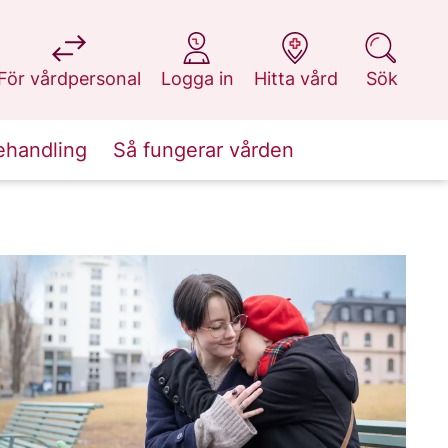
på 1177.se
på 1177.se
på 1177.se
på 1177.se
För vårdpersonal
Logga in
Hitta vård
Sök
ehandling
Så fungerar vården