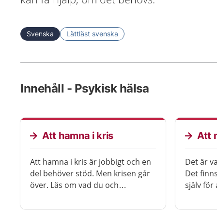
Svenska
Lättläst svenska
Innehåll - Psykisk hälsa
Att hamna i kris
Att 
Att hamna i kris är jobbigt och en
Det är va
del behöver stöd. Men krisen går
Det finn
över. Läs om vad du och
själv fö
närstående kan göra.
känner di
stressad