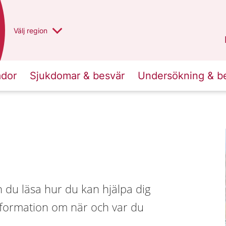
Du har valt region
Välj
en annan
region
Västra Götaland
.
ador
Sjukdomar & besvär
Undersökning & b
n du läsa hur du kan hjälpa dig
information om när och var du