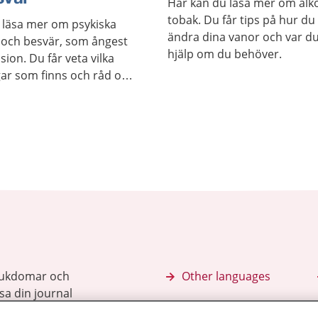
Här kan du läsa mer om alk
tobak. Du får tips på hur du
 läsa mer om psykiska
ändra dina vanor och var du
och besvär, som ångest
hjälp om du behöver.
ion. Du får veta vilka
ar som finns och råd om
söka hjälp.
sjukdomar och
Other languages
sa din journal
Lättläst svenska
 för