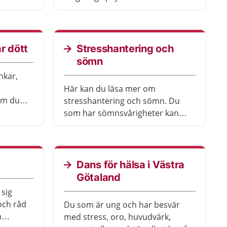
nga
funktionsnedsättningar.
m mår
t prata
r dött
Stresshantering och
sömn
nkar,
Här kan du läsa mer om
om du
stresshantering och sömn. Du
 kan
som har sömnsvårigheter kan
jobbigt
läsa om tips och råd om vad du
en
kan göra själv och hur du kan få
gom,
hjälp. Du kan också läsa om olika
 från
typer av avslappningsövningar
Dans för hälsa i Västra
och lyssna på
Götaland
avslappningsövningar.
sig
och råd
Du som är ung och har besvär
n
med stress, oro, huvudvärk,