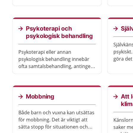
bättre.
något sä
Psykoterapi och
Själ
psykologisk behandling
Självkän
psykiskt.
Psykoterapi eller annan
göra det
psykologisk behandling innebär
och kom
ofta samtalsbehandling, antingen
En stark
ensam eller ihop med andra.
är nöjd 
Ibland kan du få terapi som
att du är
internetbehandling.
träna upp
Mobbning
Att 
klim
Både barn och vuxna kan utsättas
för mobbning. Det är viktigt att
Känslorn
sätta stopp för situationen och
saker me