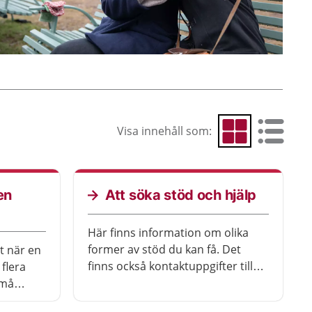
Visa innehåll som:
Visa som rutnät
Visa som 
en
Att söka stöd och hjälp
Här finns information om olika
former av stöd du kan få. Det
gt när en
finns också kontaktuppgifter till
 flera
olika patient- och
 må
närståendeföreningar.