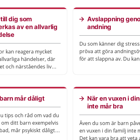
dåligt att du har svårt at
vardagen.
till dig som
Avslappning gen
rkas av en allvarlig
andning
delse
Du som känner dig stres
pröva att göra andningsö
or kan reagera mycket
för att slappna av. Du ka
allvarliga händelser, där
avslappning på många oli
et och närståendes liv
platser, till exempel när 
at.
buss, när du är i ett vänt
din skola eller arbetsplat
också öva avslappning nä
barn mår dåligt
När en vuxen i din
ligger ner.
inte mår bra
du tips och råd om vad du
 om ditt barn exempelvis
Även du som är barn påv
bad, mår psykiskt dåligt,
en vuxen i din familj inte 
m en sorg eller far illa på
Det kan vara bra att veta 