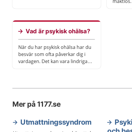
söka stöd om du behöver. Läs
maktlös.
mer om hur du kan göra och vem
så starka
du kan kontakta för att få hjälp.
hantera 
behöva h
Vad är psykisk ohälsa?
När du har psykisk ohälsa har du
besvär som ofta påverkar dig i
vardagen. Det kan vara lindriga
besvär som stress och oro, eller
psykiatriska tillstånd som
depression eller adhd. Ibland är
besvären kortvariga men ibland
finns de kvar länge. Du och dina
Mer på 1177.se
anhöriga kan få stöd och hjälp om
det behövs.
Utmattningssyndrom
Psyk
och be