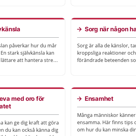
tt.
många andra barn och u
också har någon nära so
dåligt. Ofta hjälper det at
med någon.
vkänsla
Sorg när någon ha
slan påverkar hur du mår
Sorg är alla de känslor, ta
 En stark självkänsla kan
kroppsliga reaktioner och
 lättare att hantera stress
förändrade beteenden s
ma överens med andra.
kan få vid en förlust. Sorg
 självkänsla innebär att du
göra ont, Det kan kännas 
med dig själv och känner
och tröttande. Men sorg
 värdefull. Det går att
mildras oftast så smånin
 sin självkänsla.
utan att du behöver hjälp
leva med oro för
Ensamhet
vården.
atet
Många människor känner 
ensamma. Här finns tips 
a kan ge dig kraft att göra
om hur du kan minska di
n du kan också känna dig