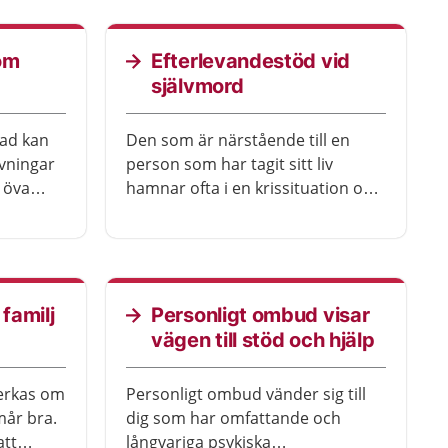
t hantera
om
Efterlevandestöd vid
självmord
sad kan
Den som är närstående till en
vningar
person som har tagit sitt liv
n öva
hamnar ofta i en krissituation och
ka
behöver mycket stöd, dels i den
du åker
omedelbara situationen, dels
rum, på
under en lång period efter.
s. Du kan
r du
 familj
Personligt ombud visar
vägen till stöd och hjälp
erkas om
Personligt ombud vänder sig till
mår bra.
dig som har omfattande och
att
långvariga psykiska