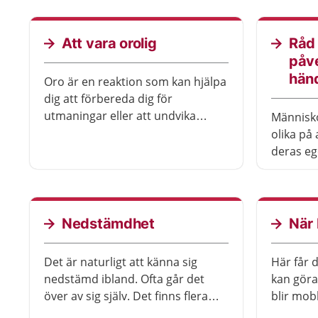
Att vara orolig
Råd 
påve
hän
Oro är en reaktion som kan hjälpa
dig att förbereda dig för
utmaningar eller att undvika
Människ
risker. Att vara orolig under en
olika på 
längre kan påverka din vardag.
deras eg
Det finns flera saker du kan göra
varit hot
själv för att minska din oro. Ibland
kan du behöva hjälp.
Nedstämdhet
När 
Det är naturligt att känna sig
Här får 
nedstämd ibland. Ofta går det
kan göra
över av sig själv. Det finns flera
blir mob
saker du kan göra för att må
går igeno