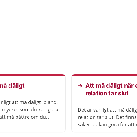
må dåligt
Att må dåligt när 
relation tar slut
nligt att må dåligt ibland.
s mycket som du kan göra
Det är vanligt att må dåli
r att må bättre om du
relation tar slut. Det finns
g orolig, ledsen eller
saker du kan göra för att
.
bättre. Sök vård om du mår så