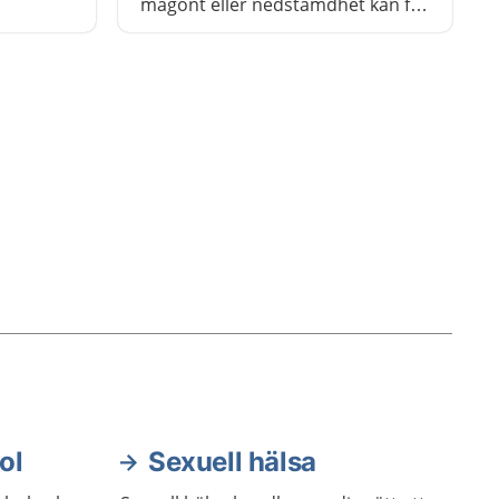
magont eller nedstämdhet kan få
hjälp genom dans. Dans för hälsa
ger en trygg gemenskap utan krav
på prestation.
ol
Sexuell hälsa