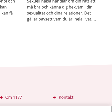
ohol och
Sexuell hälsa handlar om din rätt att
 kan
må bra och känna dig bekväm i din
 kan få
sexualitet och dina relationer. Det
gäller oavsett vem du är, hela livet.
Du ska själv få bestämma över din
kropp och din sexualitet. Du har rätt
att själv välja om och när du vill ha
barn. Här hittar du mer information
och stöd för att ta hand om din
sexuella hälsa.
Om 1177
Kontakt
E-tjänster
Press