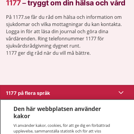
1177
–
tryggt om din hälsa och vård
På 1177.se får du råd om hälsa och information om
sjukdomar och vilka mottagningar du kan kontakta.
Logga in för att läsa din journal och göra dina
vårdärenden. Ring telefonnummer 1177 för
sjukvårdsrådgivning dygnet runt.
1177 ger dig råd när du vill må bättre.
Visa inn
1177 på flera språk
Visa inn
Den här webbplatsen använder
Om 1177
kakor
Visa inn
Kontakt
Vi använder kakor, cookies, för att ge dig en förbättrad
upplevelse, sammanställa statistik och för att viss