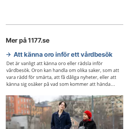
Mer på 1177.se
Att känna oro inför ett vårdbesök
Det är vanligt att känna oro eller rädsla inför
vårdbesök. Oron kan handla om olika saker, som att
vara rädd för smärta, att få dåliga nyheter, eller att
känna sig osäker på vad som kommer att hända
under besöket. Kanske har du negativa upplevelser
från tidigare vårdbesök som gör dig orolig.