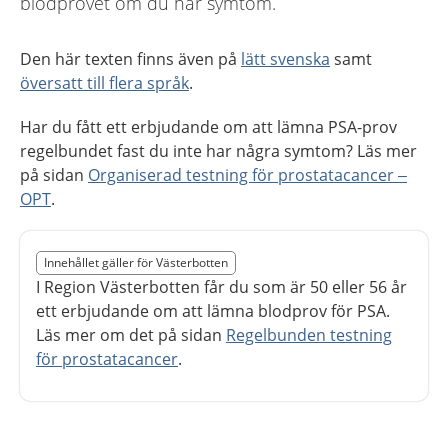
blodprovet om du har symtom.
Den här texten finns även på
lätt svenska
samt
översatt till flera språk
.
Har du fått ett erbjudande om att lämna PSA-prov
regelbundet fast du inte har några symtom? Läs mer
på sidan
Organiserad testning för prostatacancer –
OPT
.
Slut på det regionala tillägget från region Västerbotten
Innehållet gäller för Västerbotten
Nedan innehåll gäller region Västerbotten
I Region Västerbotten får du som är 50 eller 56 år
ett erbjudande om att lämna blodprov för PSA.
Läs mer om det på sidan
Regelbunden testning
för prostatacancer
.