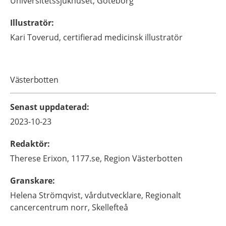
Universitetssjukhuset,
Göteborg
Illustratör
:
Kari
Toverud,
certifierad medicinsk illustratör
Västerbotten
Senast uppdaterad
:
2023-10-23
Redaktör
:
Therese
Erixon,
1177.se, Region Västerbotten
Granskare
:
Helena
Strömqvist,
vårdutvecklare,
Regionalt
cancercentrum norr,
Skellefteå