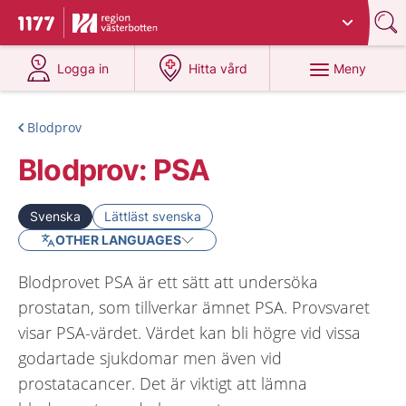
Du har valt region
Västerbotten
.
Till startsidan för 1177
på 1177.se
på 1177.se
Meny
Logga in
Hitta vård
Blodprov
Blodprov: PSA
Svenska
Lättläst svenska
OTHER LANGUAGES
Blodprovet PSA är ett sätt att undersöka
prostatan, som tillverkar ämnet PSA. Provsvaret
visar PSA-värdet. Värdet kan bli högre vid vissa
godartade sjukdomar men även vid
prostatacancer. Det är viktigt att lämna