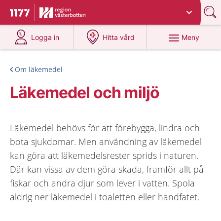
Du har valt region
Västerbotten
.
Till startsidan för 1177
på 1177.se
på 1177.se
Meny
Logga in
Hitta vård
Om läkemedel
Läkemedel och miljö
Läkemedel behövs för att förebygga, lindra och
bota sjukdomar. Men användning av läkemedel
kan göra att läkemedelsrester sprids i naturen.
Där kan vissa av dem göra skada, framför allt på
fiskar och andra djur som lever i vatten. Spola
aldrig ner läkemedel i toaletten eller handfatet.