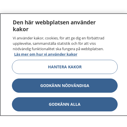
Den här webbplatsen använder
kakor
Vi använder kakor, cookies, för att ge dig en förbättrad
1177
–
tryggt om din hälsa och vård
upplevelse, sammanställa statistik och för att viss
nödvändig funktionalitet ska fungera på webbplatsen.
På 1177.se får du råd om hälsa och information om
Läs mer om hur vi använder kakor
sjukdomar och vilka mottagningar du kan kontakta.
HANTERA KAKOR
Logga in för att läsa din journal och göra dina
vårdärenden. Ring telefonnummer 1177 för
sjukvårdsrådgivning dygnet runt.
GODKÄNN NÖDVÄNDIGA
1177 ger dig råd när du vill må bättre.
GODKÄNN ALLA
Visa inn
1177 på flera språk