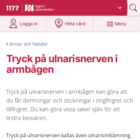
Du har valt region
Västerbotten
.
Till startsidan för 1177
på 1177.se
på 1177.se
Meny
Logga in
Hitta vård
Armar och händer
Tryck på ulnarisnerven i
armbågen
Tryck på ulnarisnerven i armbågen kan göra att
du får domningar och stickningar i ringfingret och
lillfingret. Du kan göra vissa saker själv för att
lindra besvären.
Tryck på ulnarisnerven kallas även ulnarisinklämning.