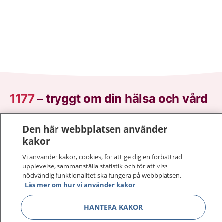
1177
–
tryggt om din hälsa och vård
På 1177.se får du råd om hälsa och information om
Den här webbplatsen använder
sjukdomar och vilka mottagningar du kan kontakta.
kakor
Logga in för att läsa din journal och göra dina
Vi använder kakor, cookies, för att ge dig en förbättrad
vårdärenden. Ring telefonnummer 1177 för
upplevelse, sammanställa statistik och för att viss
sjukvårdsrådgivning dygnet runt.
nödvändig funktionalitet ska fungera på webbplatsen.
1177 ger dig råd när du vill må bättre.
Läs mer om hur vi använder kakor
HANTERA KAKOR