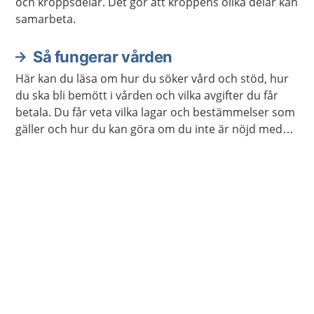
och kroppsdelar. Det gör att kroppens olika delar kan
samarbeta.
Så fungerar vården
Här kan du läsa om hur du söker vård och stöd, hur
du ska bli bemött i vården och vilka avgifter du får
betala. Du får veta vilka lagar och bestämmelser som
gäller och hur du kan göra om du inte är nöjd med
vården. Det finns också information för dig som är
närstående.