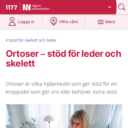
Du har valt region
Västerbotten
.
Till startsidan för 1177
på 1177.se
på 1177.se
Meny
Logga in
Hitta vård
Stöd för skelett och leder
Ortoser – stöd för leder och
skelett
Ortoser är olika hjälpmedel som ger stöd för en
kroppsdel som gör ont eller behöver extra stöd.