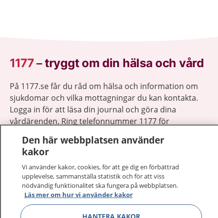
1177
–
tryggt om din hälsa och vård
På 1177.se får du råd om hälsa och information om
sjukdomar och vilka mottagningar du kan kontakta.
Logga in för att läsa din journal och göra dina
vårdärenden. Ring telefonnummer 1177 för
sjukvårdsrådgivning dygnet runt.
Den här webbplatsen använder
1177 ger dig råd när du vill må bättre.
kakor
Vi använder kakor, cookies, för att ge dig en förbättrad
upplevelse, sammanställa statistik och för att viss
nödvändig funktionalitet ska fungera på webbplatsen.
Läs mer om hur vi använder kakor
Visa inn
1177 på flera språk
HANTERA KAKOR