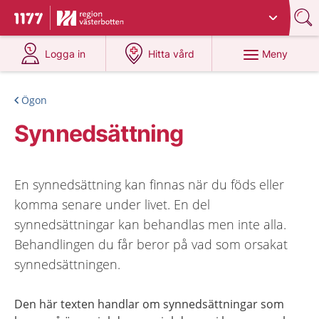
Du har valt region
Västerbotten
.
Till startsidan för 1177
på 1177.se
på 1177.se
Meny
Logga in
Hitta vård
Ögon
Synnedsättning
En synnedsättning kan finnas när du föds eller
komma senare under livet. En del
synnedsättningar kan behandlas men inte alla.
Behandlingen du får beror på vad som orsakat
synnedsättningen.
Den här texten handlar om synnedsättningar som