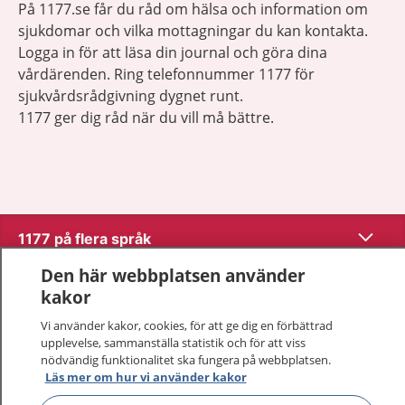
På 1177.se får du råd om hälsa och information om
sjukdomar och vilka mottagningar du kan kontakta.
Logga in för att läsa din journal och göra dina
vårdärenden. Ring telefonnummer 1177 för
sjukvårdsrådgivning dygnet runt.
1177 ger dig råd när du vill må bättre.
Visa inn
1177 på flera språk
Den här webbplatsen använder
Visa inn
Om 1177
kakor
Vi använder kakor, cookies, för att ge dig en förbättrad
Visa inn
Kontakt
upplevelse, sammanställa statistik och för att viss
nödvändig funktionalitet ska fungera på webbplatsen.
Läs mer om hur vi använder kakor
Behandling av personuppgifter