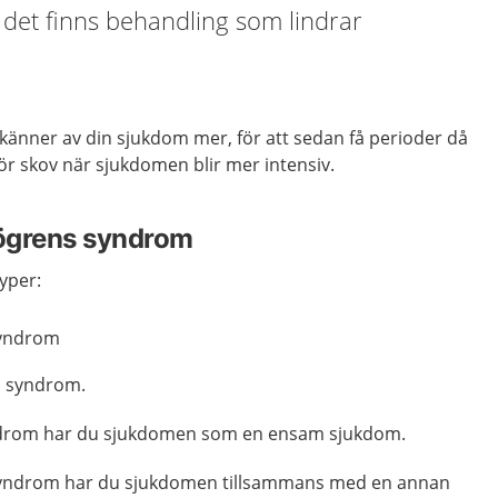
n det finns behandling som lindrar
känner av din sjukdom mer, för att sedan få perioder då
 för skov när sjukdomen blir mer intensiv.
jögrens syndrom
typer:
syndrom
s syndrom.
ndrom har du sjukdomen som en ensam sjukdom.
syndrom har du sjukdomen tillsammans med en annan