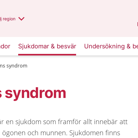
 har valt region
j
en annan
region
Västerbotten
.
ador
Sjukdomar & besvär
Undersökning & b
ens syndrom
s syndrom
r en sjukdom som framför allt innebär att
r i ögonen och munnen. Sjukdomen finns