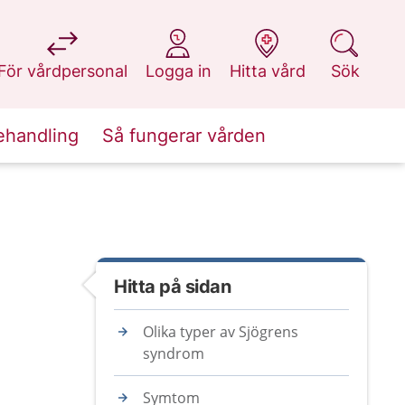
på 1177.se
på 1177.se
på 1177.se
på 1177.se
För vårdpersonal
Logga in
Hitta vård
Sök
ehandling
Så fungerar vården
Hitta på sidan
Olika typer av Sjögrens
syndrom
Symtom