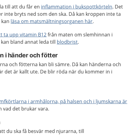
 till att du får en
inflammation i bukspottkörteln
. Det
r inte bryts ned som den ska. Då kan kroppen inte ta
u kan
läsa om matsmältningsorganen här
.
tt ta upp vitamin B12
från maten om slemhinnan i
kan bland annat leda till
blodbrist
.
n i händer och fötter
erna och fötterna kan bli sämre. Då kan händerna och
är det är kallt ute. De blir röda när du kommer in i
ymfkörtlarna i armhålorna, på halsen och i ljumskarna är
än vad det brukar vara.
a
 att du ska få besvär med njurarna, till