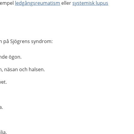
exempel
ledgångsreumatism
eller
systemisk lupus
m på Sjögrens syndrom:
ande ögon.
n, näsan och halsen.
vet.
a.
lja.