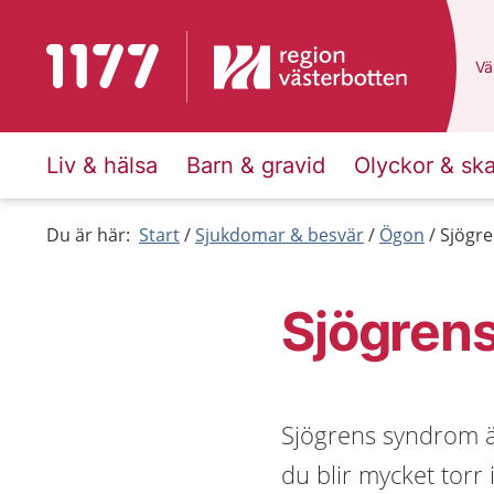
Till startsidan för 1177
Du
Väl
Liv & hälsa
Barn & gravid
Olyckor & sk
Du är här:
Start
Sjukdomar & besvär
Ögon
Sjögr
Sjögren
Sjögrens syndrom ä
du blir mycket tor