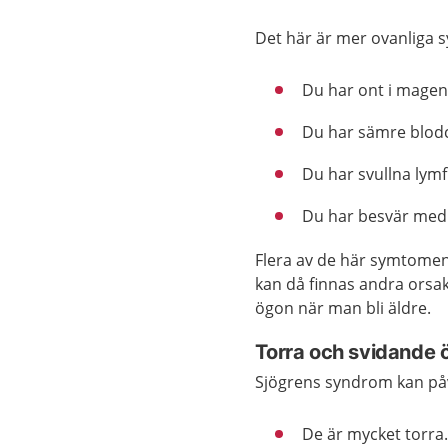
Det här är mer ovanliga
Du har ont i magen
Du har sämre blodci
Du har svullna lymf
Du har besvär med
Flera av de här symtomen
kan då finnas andra orsake
ögon när man bli äldre.
Torra och svidande 
Sjögrens syndrom kan påv
De är mycket torra