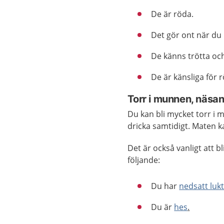
De är röda.
Det gör ont när du
De känns trötta och
De är känsliga för r
Torr i munnen, näsan
Du kan bli mycket torr i 
dricka samtidigt. Maten 
Det är också vanligt att b
följande:
Du har
nedsatt luk
Du är
hes
.