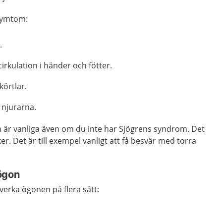
 symtom:
.
rkulation i händer och fötter.
körtlar.
 njurarna.
 är vanliga även om du inte har Sjögrens syndrom. Det
r. Det är till exempel vanligt att få besvär med torra
ögon
erka ögonen på flera sätt:
.