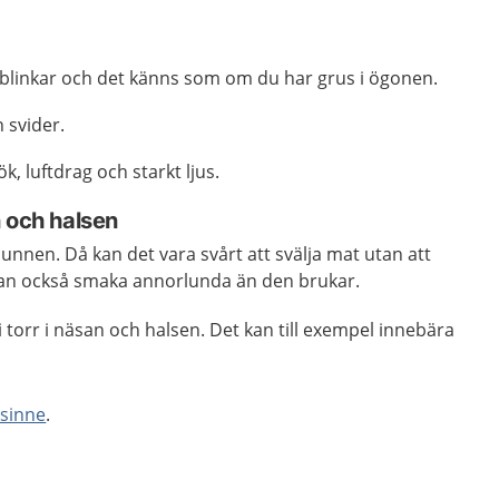
 blinkar och det känns som om du har grus i ögonen.
 svider.
ök, luftdrag och starkt ljus.
 och halsen
munnen. Då kan det vara svårt att svälja mat utan att
kan också smaka annorlunda än den brukar.
li torr i näsan och halsen. Det kan till exempel innebära
tsinne
.