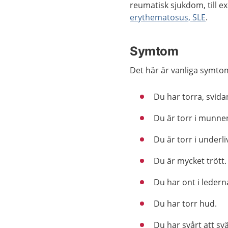
reumatisk sjukdom, till 
erythematosus, SLE
.
Symtom
Det här är vanliga symto
Du har torra, svid
Du är torr i munne
Du är torr i underli
Du är mycket trött.
Du har ont i ledern
Du har torr hud.
Du har svårt att svä