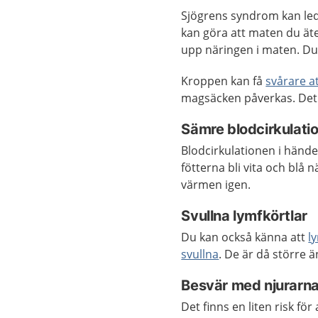
Sjögrens syndrom kan leda
kan göra att maten du äte
upp näringen i maten. D
Kroppen kan få
svårare a
magsäcken påverkas. Det 
Sämre blodcirkulatio
Blodcirkulationen i händ
fötterna bli vita och blå n
värmen igen.
Svullna lymfkörtlar
Du kan också känna att
l
svullna
. De är då större 
Besvär med njurarn
Det finns en liten risk för