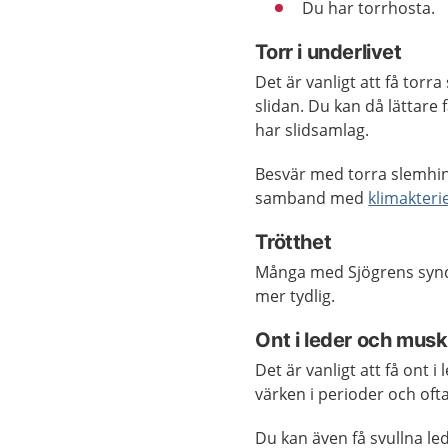
Du har torrhosta.
Torr i underlivet
Det är vanligt att få tor
slidan. Du kan då lättare 
har slidsamlag.
Besvär med torra slemhin
samband med
klimakteri
Trötthet
Många med Sjögrens syndr
mer tydlig.
Ont i leder och musk
Det är vanligt att få ont 
värken i perioder och of
Du kan även få svullna l