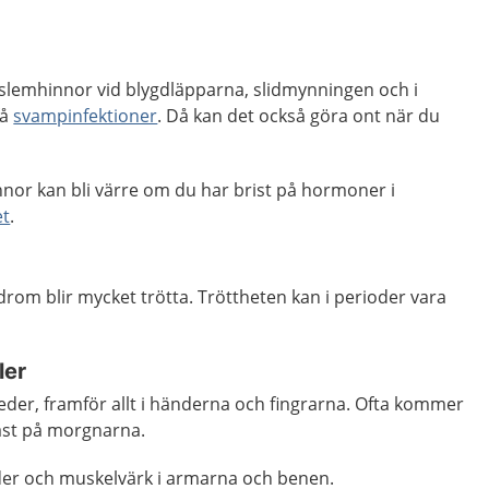
ra slemhinnor vid blygdläpparna, slidmynningen och i
få
svampinfektioner
. Då kan det också göra ont när du
nor kan bli värre om du har brist på hormoner i
et
.
om blir mycket trötta. Tröttheten kan i perioder vara
ler
i leder, framför allt i händerna och fingrarna. Ofta kommer
tast på morgnarna.
eder och muskelvärk i armarna och benen.