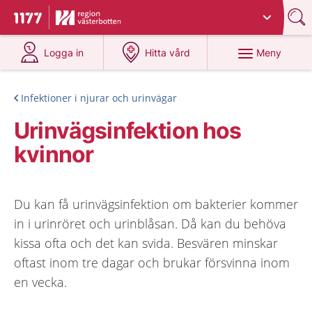
Du har valt region
Västerbotten
.
Till startsidan för 1177
på 1177.se
på 1177.se
Meny
Logga in
Hitta vård
Infektioner i njurar och urinvägar
Urinvägsinfektion hos
kvinnor
Du kan få urinvägsinfektion om bakterier kommer
in i urinröret och urinblåsan. Då kan du behöva
kissa ofta och det kan svida. Besvären minskar
oftast inom tre dagar och brukar försvinna inom
en vecka.