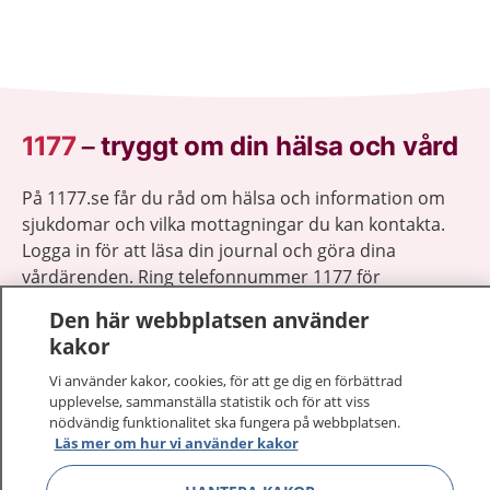
1177
–
tryggt om din hälsa och vård
På 1177.se får du råd om hälsa och information om
sjukdomar och vilka mottagningar du kan kontakta.
Logga in för att läsa din journal och göra dina
vårdärenden. Ring telefonnummer 1177 för
sjukvårdsrådgivning dygnet runt.
Den här webbplatsen använder
1177 ger dig råd när du vill må bättre.
kakor
Vi använder kakor, cookies, för att ge dig en förbättrad
upplevelse, sammanställa statistik och för att viss
nödvändig funktionalitet ska fungera på webbplatsen.
Läs mer om hur vi använder kakor
Visa inn
1177 på flera språk