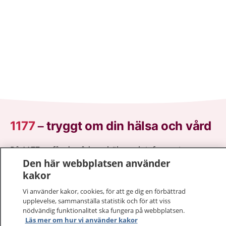
1177
–
tryggt om din hälsa och vård
På 1177.se får du råd om hälsa och information om
sjukdomar och vilka mottagningar du kan kontakta.
Den här webbplatsen använder
Logga in för att läsa din journal och göra dina
kakor
vårdärenden. Ring telefonnummer 1177 för
Vi använder kakor, cookies, för att ge dig en förbättrad
sjukvårdsrådgivning dygnet runt.
upplevelse, sammanställa statistik och för att viss
1177 ger dig råd när du vill må bättre.
nödvändig funktionalitet ska fungera på webbplatsen.
Läs mer om hur vi använder kakor