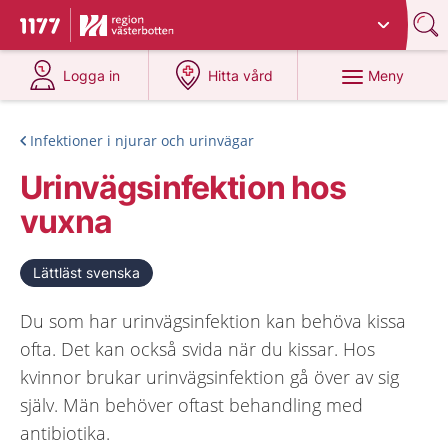
Du har valt region
Västerbotten
.
Till startsidan för 1177
på 1177.se
på 1177.se
Meny
Logga in
Hitta vård
Infektioner i njurar och urinvägar
Urinvägsinfektion hos
vuxna
Lättläst svenska
Du som har urinvägsinfektion kan behöva kissa
ofta. Det kan också svida när du kissar. Hos
kvinnor brukar urinvägsinfektion gå över av sig
själv. Män behöver oftast behandling med
antibiotika.