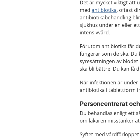
Det är mycket viktigt att
med
antibiotika
, oftast d
antibiotikabehandling blir
sjukhus under en eller ett 
intensivvård.
Förutom antibiotika får d
fungerar som de ska. Du ka
syresättningen av blodet e
ska bli bättre. Du kan få 
När infektionen är under 
antibiotika i tablettform i
Personcentrerat och
Du behandlas enligt ett 
om läkaren misstänker att
Syftet med vårdförloppet ä