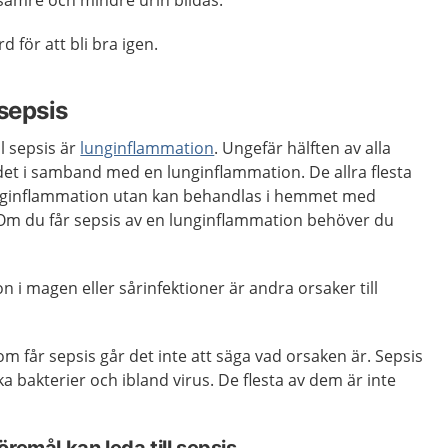
sämre och mindre urin bildas.
 för att bli bra igen.
 sepsis
l sepsis är
lunginflammation
. Ungefär hälften av alla
det i samband med en lunginflammation. De allra flesta
 lunginflammation utan kan behandlas i hemmet med
. Om du får sepsis av en lunginflammation behöver du
ion i magen eller sårinfektioner är andra orsaker till
om får sepsis går det inte att säga vad orsaken är. Sepsis
a bakterier och ibland virus. De flesta av dem är inte