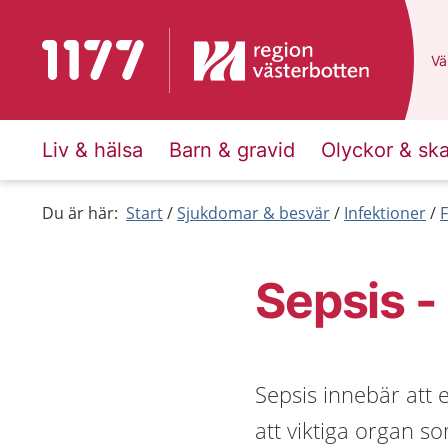
Till startsidan för 1177
Du
Väl
Liv & hälsa
Barn & gravid
Olyckor & sk
Du är här:
Start
Sjukdomar & besvär
Infektioner
Sepsis -
Sepsis innebär att 
att viktiga organ s