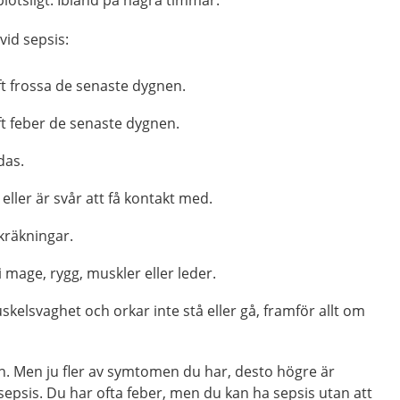
tsligt. Ibland på några timmar.
vid sepsis:
ft frossa de senaste dygnen.
ft feber de senaste dygnen.
das.
eller är svår att få kontakt med.
 kräkningar.
 mage, rygg, muskler eller leder.
skelsvaghet och orkar inte stå eller gå, framför allt om
n. Men ju fler av symtomen du har, desto högre är
sepsis. Du har ofta feber, men du kan ha sepsis utan att