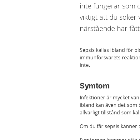
inte fungerar som d
viktigt att du söker
närstående har fått
Sepsis kallas ibland för b
immunförsvarets reaktion p
inte.
Symtom
Infektioner är mycket vanl
ibland kan även det som bö
allvarligt tillstånd som kal
Om du får sepsis känner du