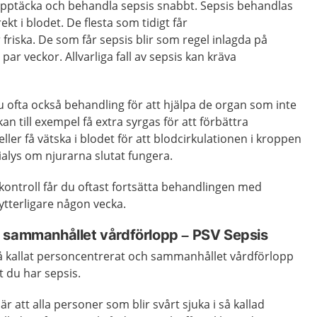
 upptäcka och behandla sepsis snabbt. Sepsis behandlas
irekt i blodet. De flesta som tidigt får
 friska. De som får sepsis blir som regel inlagda på
par veckor. Allvarliga fall av sepsis kan kräva
u ofta också behandling för att hjälpa de organ som inte
n till exempel få extra syrgas för att förbättra
ller få vätska i blodet för att blodcirkulationen i kroppen
dialys om njurarna slutat fungera.
kontroll får du oftast fortsätta behandlingen med
 ytterligare någon vecka.
 sammanhållet vårdförlopp – PSV Sepsis
så kallat personcentrerat och sammanhållet vårdförlopp
 du har sepsis.
r att alla personer som blir svårt sjuka i så kallad