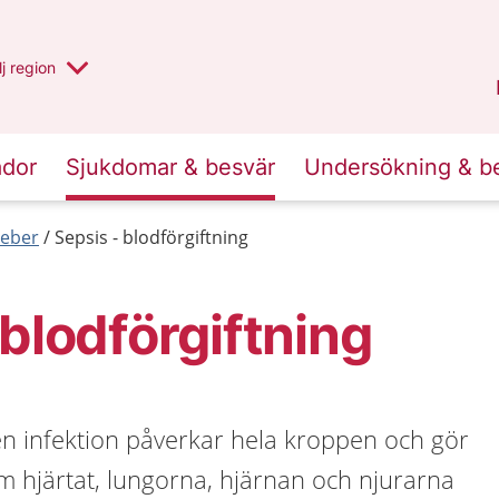
 har valt region
j
en annan
region
Västerbotten
.
ador
Sjukdomar & besvär
Undersökning & b
Feber
Sepsis - blodförgiftning
 blodförgiftning
en infektion påverkar hela kroppen och gör
om hjärtat, lungorna, hjärnan och njurarna