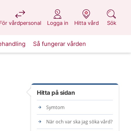
på 1177.se
på 1177.se
på 1177.se
på 1177.se
För vårdpersonal
Logga in
Hitta vård
Sök
ehandling
Så fungerar vården
Hitta på sidan
Symtom
När och var ska jag söka vård?