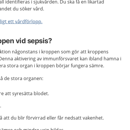
all identifieras i sjukvården. Du ska få en likartad
landet du söker vård.
igt ett vårdförlopp.
ppen vid sepsis?
ektion någonstans i kroppen som gör att kroppens
Denna aktivering av immunförsvaret kan ibland hamna i
flera stora organ i kroppen börjar fungera sämre.
 på de stora organen:
e att syresätta blodet.
.
 att du blir förvirrad eller får nedsatt vakenhet.