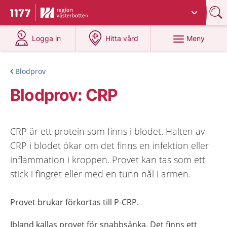
Du har valt region
Västerbotten
.
Till startsidan för 1177
på 1177.se
på 1177.se
Meny
Logga in
Hitta vård
Blodprov
Blodprov: CRP
CRP är ett protein som finns i blodet. Halten av
CRP i blodet ökar om det finns en infektion eller
inflammation i kroppen. Provet kan tas som ett
stick i fingret eller med en tunn nål i armen.
Provet brukar förkortas till P-CRP.
Ibland kallas provet för snabbsänka. Det finns ett