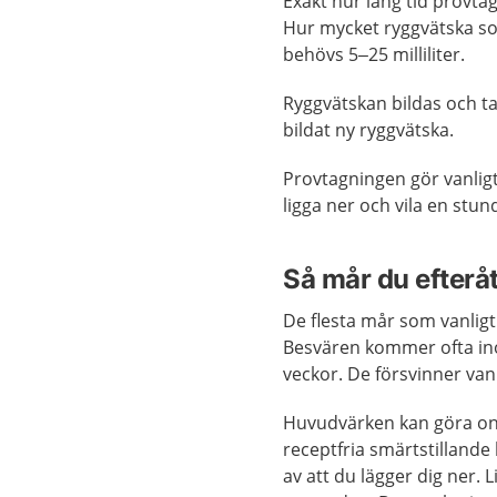
Exakt hur lång tid provt
Hur mycket ryggvätska som
behövs 5–25 milliliter.
Ryggvätskan bildas och t
bildat ny ryggvätska.
Provtagningen gör vanligt
ligga ner och vila en stun
Så mår du efterå
De flesta mår som vanligt 
Besvären kommer ofta ino
veckor. De försvinner van
Huvudvärken kan göra ont,
receptfria smärtstillande
av att du lägger dig ner.