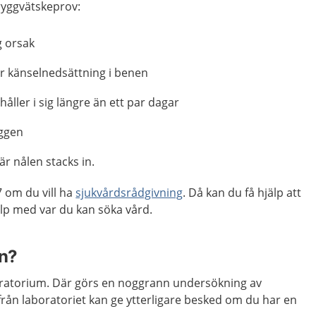
ryggvätskeprov:
g orsak
er känselnedsättning i benen
åller i sig längre än ett par dagar
yggen
är nålen stacks in.
 om du vill ha
sjukvårdsrådgivning
. Då kan du få hjälp att
p med var du kan söka vård.
n?
aboratorium. Där görs en noggrann undersökning av
rån laboratoriet kan ge ytterligare besked om du har en