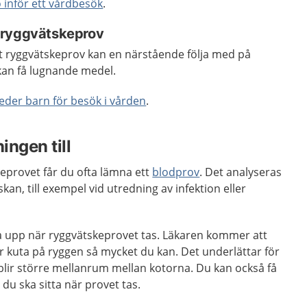
 inför ett vårdbesök
.
 ryggvätskeprov
t ryggvätskeprov kan en närstående följa med på
kan få lugnande medel.
eder barn för besök i vården
.
ingen till
provet får du ofta lämna ett
blodprov
. Det analyseras
an, till exempel vid utredning av infektion eller
tta upp när ryggvätskeprovet tas. Läkaren kommer att
r kuta på ryggen så mycket du kan. Det underlättar för
blir större mellanrum mellan kotorna. Du kan också få
du ska sitta när provet tas.