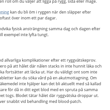
n roll om du väljer att ligga på rygg, sida eller mage.
vning
kan du bli öm i ryggen när den släpper efter
oftast över inom ett par dagar.
undvika fysisk ansträngning samma dag och dagen efter
l exempel inte lyfta tungt.
d allvarliga komplikationer efter ett ryggvätskeprov.
o på att hålet där nålen stacks in inte hunnit läka och
 fortsätter att läcka ut. Har du väldigt ont som inte
tabletter kan du söka vård på en akutmottagning. Om
äkemedel inte hjälper kan det bli aktuellt med så kallad
kare för då in ditt eget blod med en spruta på samma
et togs. Blodet tätar hålet där ryggvätska droppar ut.
ver snabbt vid behandling med blood-patch.