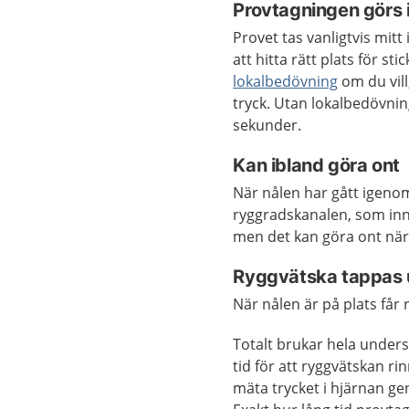
Provtagningen görs 
Provet tas vanligtvis mit
att hitta rätt plats för st
lokalbedövning
om du vill
tryck. Utan lokalbedövni
sekunder.
Kan ibland göra ont
När nålen har gått igenom 
ryggradskanalen, som inne
men det kan göra ont när 
Ryggvätska tappas u
När nålen är på plats får 
Totalt brukar hela unders
tid för att ryggvätskan r
mäta trycket i hjärnan ge