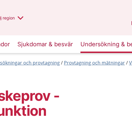
 har valt region
j
en annan
region
Västerbotten
.
ador
Sjukdomar & besvär
Undersökning & b
sökningar och provtagning
Provtagning och mätningar
V
skeprov -
unktion