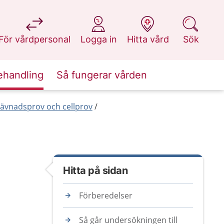
på 1177.se
på 1177.se
på 1177.se
på 1177.se
För vårdpersonal
Logga in
Hitta vård
Sök
ehandling
Så fungerar vården
ävnadsprov och cellprov
Hitta på sidan
Förberedelser
Så går undersökningen till