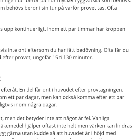
agningen tar beror på hur mycket ryggvätska som behövs.
 behövs beror i sin tur på varför provet tas. Ofta
as upp kontinuerligt. Inom ett par timmar har kroppen
vis inte ont eftersom du har fått bedövning. Ofta får du
d efter provet, ungefär 15 till 30 minuter.
t
efteråt. En del får ont i huvudet efter provtagningen.
m ett par dagar, men kan också komma efter ett par
ligtvis inom några dagar.
 men det betyder inte att något är fel. Vanliga
 läkemedel hjälper oftast inte helt men värken kan lindras
 Ligg gärna utan kudde så att huvudet är i höjd med