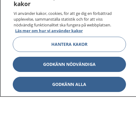
kakor
Vi använder kakor, cookies, för att ge dig en förbättrad
upplevelse, sammanställa statistik och för att viss
1177
–
tryggt om din hälsa och vård
nödvändig funktionalitet ska fungera på webbplatsen.
Läs mer om hur vi använder kakor
På 1177.se får du råd om hälsa och information om
sjukdomar och vilka mottagningar du kan kontakta.
HANTERA KAKOR
Logga in för att läsa din journal och göra dina
vårdärenden. Ring telefonnummer 1177 för
GODKÄNN NÖDVÄNDIGA
sjukvårdsrådgivning dygnet runt.
1177 ger dig råd när du vill må bättre.
GODKÄNN ALLA
Visa inn
1177 på flera språk
Visa inn
Om 1177