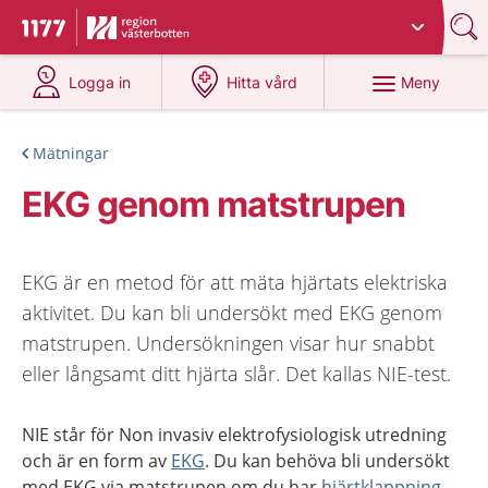
Du har valt region
Västerbotten
.
Till startsidan för 1177
på 1177.se
på 1177.se
Meny
Logga in
Hitta vård
Mätningar
EKG genom matstrupen
EKG är en metod för att mäta hjärtats elektriska
aktivitet. Du kan bli undersökt med EKG genom
matstrupen. Undersökningen visar hur snabbt
eller långsamt ditt hjärta slår. Det kallas NIE-test.
NIE står för Non invasiv elektrofysiologisk utredning
och är en form av
EKG
. Du kan behöva bli undersökt
med EKG via matstrupen om du har
hjärtklappning.