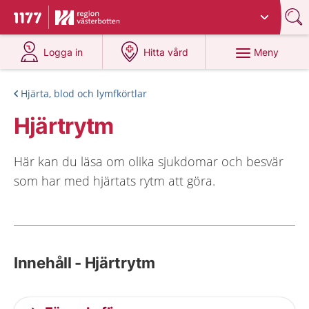
Du har valt region
Västerbotten
.
Till startsidan för 1177
på 1177.se
på 1177.se
Meny
Logga in
Hitta vård
Hjärta, blod och lymfkörtlar
Hjärtrytm
Här kan du läsa om olika sjukdomar och besvär
som har med hjärtats rytm att göra.
Innehåll - Hjärtrytm