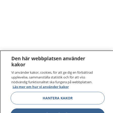
Den här webbplatsen använder
kakor
Vi använder kakor, cookies, för att ge dig en förbättrad
upplevelse, sammanställa statistik och för att viss
nödvändig funktionalitet ska fungera på webbplatsen.
Läs mer om hur vi använder kakor
1177
–
tryggt om din hälsa och vård
HANTERA KAKOR
På 1177.se får du råd om hälsa och information om
sjukdomar och vilka mottagningar du kan kontakta.