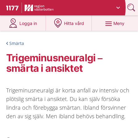
Du har valt region
Västerbotten
.
Till startsidan för 1177
på 1177.se
på 1177.se
Meny
Logga in
Hitta vård
Smärta
Trigeminusneuralgi –
smärta i ansiktet
Trigeminusneuralgi är korta anfall av intensiv och
plötslig smärta i ansiktet. Du kan själv försöka
lindra och förebygga smärtan. Ibland försvinner
den av sig själv. Men ibland behövs behandling.