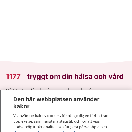
1177
–
tryggt om din hälsa och vård
På 1177.se får du råd om hälsa och information om
sjukdomar och vilka mottagningar du kan kontakta.
Den här webbplatsen använder
Logga in för att läsa din journal och göra dina
kakor
vårdärenden. Ring telefonnummer 1177 för
Vi använder kakor, cookies, för att ge dig en förbättrad
sjukvårdsrådgivning dygnet runt.
upplevelse, sammanställa statistik och för att viss
1177 ger dig råd när du vill må bättre.
nödvändig funktionalitet ska fungera på webbplatsen.