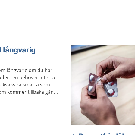
själv för att må så bra so
. Ibland försvinner den av
möjligt.
v. Men ibland behövs
ing.
 långvarig
om långvarig om du har
ader. Du behöver inte ha
 också vara smärta som
som kommer tillbaka gång
el inte alltid hjälper vid
u behöva en annan form av