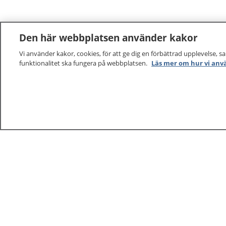
Den här webbplatsen använder kakor
Vi använder kakor, cookies, för att ge dig en förbättrad upplevelse, s
1177
–
tryggt om din hälsa och vård
funktionalitet ska fungera på webbplatsen.
Läs mer om hur vi anv
På 1177.se får du råd om hälsa och information om 
vilka mottagningar du kan kontakta. Logga in för att lä
och göra dina vårdärenden. Ring telefonnummer 1177
sjukvårdsrådgivning dygnet runt.
1177 ger dig råd när du vill må bättre.
1177 – en tjänst från
Inera.