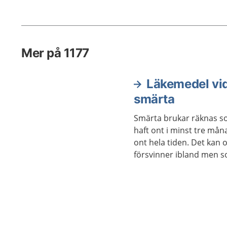
smärtan
sig själ
behandl
Mer på 1177
Läkemedel vid
smärta
Smärta brukar räknas s
haft ont i minst tre mån
ont hela tiden. Det kan
försvinner ibland men 
på gång. Eftersom läkemed
långvarig smärta kan d
behandling.