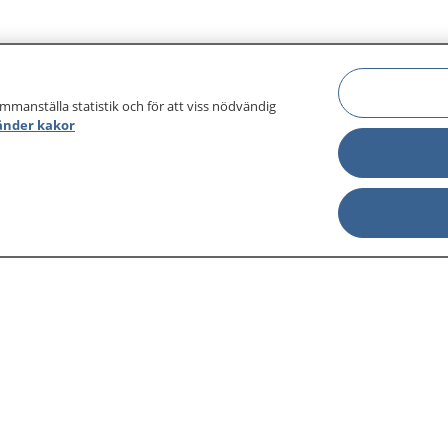
ammanställa statistik och för att viss nödvändig
änder kakor
sjukdomar och
Other languages
sa din journal
Lättläst svenska
 för
Behandling 