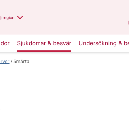
 har valt region
j
en annan
region
Västerbotten
.
ador
Sjukdomar & besvär
Undersökning & b
erver
Smärta
.