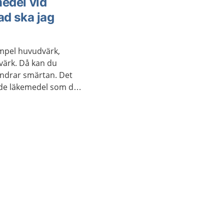
edel vid
vad ska jag
xempel huvudvärk,
värk. Då kan du
indrar smärtan. Det
ande läkemedel som du
an också hjälpa om du