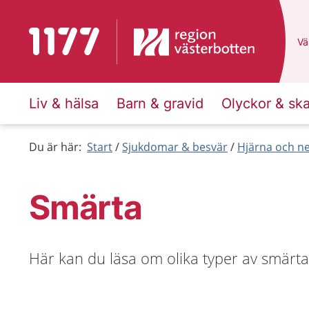
Till startsidan för 1177
Du
Väl
Liv & hälsa
Barn & gravid
Olyckor & sk
Du är här:
Start
Sjukdomar & besvär
Hjärna och n
Smärta
Här kan du läsa om olika typer av smärta