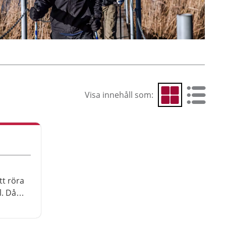
Visa innehåll som:
Visa som rutnät
Visa som 
tt röra
l. Då
. Det
n göra