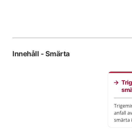
Innehåll - Smärta
Tri
smä
Trigemi
anfall a
smärta i
försöka