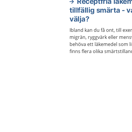
Receptfria läkem
tillfällig smärta - 
välja?
Ibland kan du få ont, till e
migrän, ryggvärk eller mens
behöva ett läkemedel som l
finns flera olika smärtstill
kan köpa utan recept. De k
har feber.