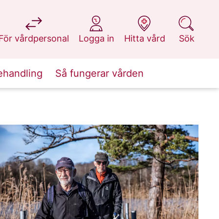
på 1177.se
på 1177.se
på 1177.se
på 1177.se
För vårdpersonal
Logga in
Hitta vård
Sök
ehandling
Så fungerar vården