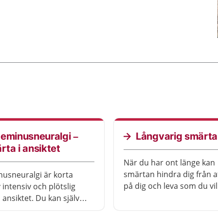
geminusneuralgi –
Långvarig smärta
rta i ansiktet
När du har ont länge kan
smärtan hindra dig från a
nusneuralgi är korta
på dig och leva som du vil
v intensiv och plötslig
behöver du få behandling
 ansiktet. Du kan själv
finns också mycket du ka
 lindra och förebygga