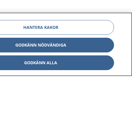
HANTERA KAKOR
GODKÄNN NÖDVÄNDIGA
Om 1177
Kontakt
GODKÄNN ALLA
E-tjänster
Press
Aktuellt
Digital tillgänglighet
Inställningar för kakor
av personuppgifter
Hantering av kakor