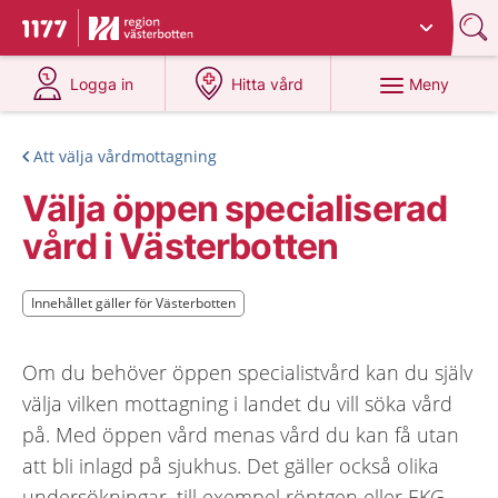
Du har valt region
Västerbotten
.
Till startsidan för 1177
på 1177.se
på 1177.se
Meny
Logga in
Hitta vård
Att välja vårdmottagning
Välja öppen specialiserad
vård i Västerbotten
Innehållet gäller för Västerbotten
Innehållet gäller för Västerbotten
Om du behöver öppen specialistvård kan du själv
välja vilken mottagning i landet du vill söka vård
på. Med öppen vård menas vård du kan få utan
att bli inlagd på sjukhus. Det gäller också olika
undersökningar, till exempel röntgen eller EKG.