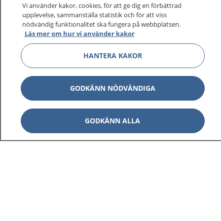
På 1177.se får du råd om hälsa och information om
Vi använder kakor, cookies, för att ge dig en förbättrad
sjukdomar och vilka mottagningar du kan kontakta.
upplevelse, sammanställa statistik och för att viss
Logga in för att läsa din journal och göra dina
nödvändig funktionalitet ska fungera på webbplatsen.
Läs mer om hur vi använder kakor
vårdärenden. Ring telefonnummer 1177 för
sjukvårdsrådgivning dygnet runt.
HANTERA KAKOR
1177 ger dig råd när du vill må bättre.
GODKÄNN NÖDVÄNDIGA
GODKÄNN ALLA
Visa inn
1177 på flera språk
Visa inn
Om 1177
Visa inn
Kontakt
Behandling av personuppgifter