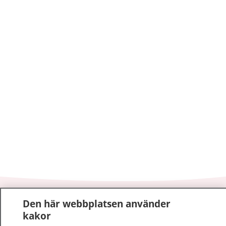
1177
–
tryggt om din hälsa och vård
Den här webbplatsen använder
kakor