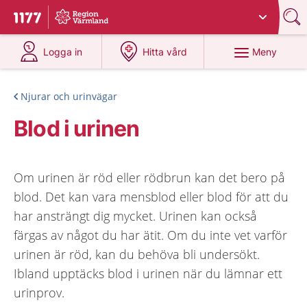
Du har valt region
Värmland
.
Till startsidan för 1177
på 1177.se
på 1177.se
Meny
Logga in
Hitta vård
Njurar och urinvägar
Blod i urinen
Om urinen är röd eller rödbrun kan det bero på
blod. Det kan vara mensblod eller blod för att du
har ansträngt dig mycket. Urinen kan också
färgas av något du har ätit. Om du inte vet varför
urinen är röd, kan du behöva bli undersökt.
Ibland upptäcks blod i urinen när du lämnar ett
urinprov.