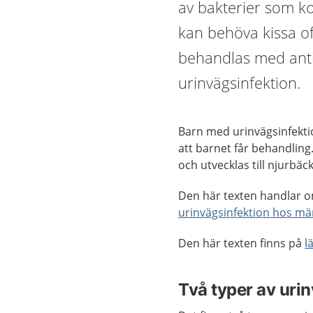
av bakterier som ko
kan behöva kissa of
behandlas med antib
urinvägsinfektion.
Barn med urinvägsinfekti
att barnet får behandling.
och utvecklas till njurbä
Den här texten handlar o
urinvägsinfektion hos m
Den här texten finns på
l
Två typer av uri