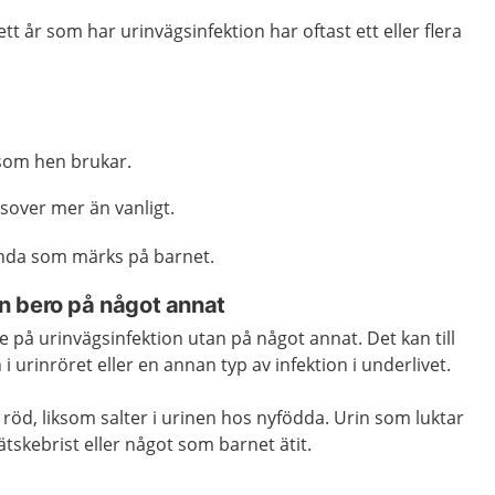
t år som har urinvägsinfektion har oftast ett eller flera
a som hen brukar.
 sover mer än vanligt.
enda som märks på barnet.
n bero på något annat
e på urinvägsinfektion utan på något annat. Det kan till
 i urinröret eller en annan typ av infektion i underlivet.
 röd, liksom salter i urinen hos nyfödda. Urin som luktar
ätskebrist eller något som barnet ätit.