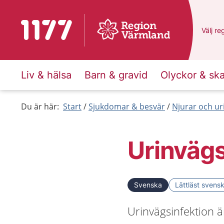
Till startsidan för 1177
Du har
Välj
en
re
Liv & hälsa
Barn & gravid
Olyckor & sk
Du är här:
Start
Sjukdomar & besvär
Njurar och ur
Urinvägs
Svenska
Lättläst svens
Urinvägsinfektion 