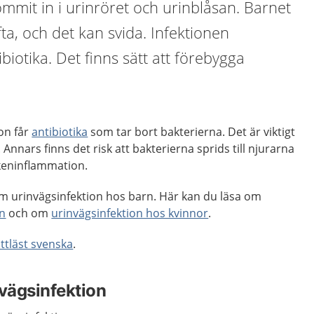
mmit in i urinröret och urinblåsan. Barnet
ta, och det kan svida. Infektionen
iotika. Det finns sätt att förebygga
on får
antibiotika
som tar bort bakterierna. Det är viktigt
 Annars finns det risk att bakterierna sprids till njurarna
ckeninflammation.
m urinvägsinfektion hos barn. Här kan du läsa om
än
och om
urinvägsinfektion hos kvinnor
.
ättläst svenska
.
nvägsinfektion