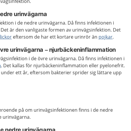
nvägsinfektion.
nedre urinvägarna
ektion i de nedre urinvägarna. Då finns infektionen i
 Det är den vanligaste formen av urinvägsinfektion. Det
flickor
eftersom de har ett kortare urinrör än
pojkar
.
 övre urinvägarna – njurbäckeninflammation
ägsinfektion i de övre urinvägarna. Då finns infektionen i
a
. Det kallas för njurbäckeninflammation eller pyelonefrit.
 under ett år, eftersom bakterier sprider sig lättare upp
beroende på om urinvägsinfektionen finns i de nedre
re urinvägarna.
de nedre urinvägarna