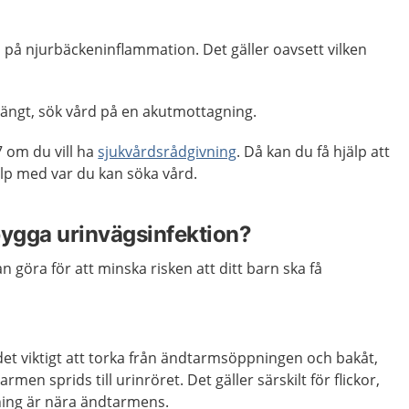
på njurbäckeninflammation. Det gäller oavsett vilken
stängt, sök vård på en akutmottagning.
 om du vill ha
sjukvårdsrådgivning
. Då kan du få hjälp att
p med var du kan söka vård.
bygga urinvägsinfektion?
an göra för att minska risken att ditt barn ska få
det viktigt att torka från ändtarmsöppningen och bakåt,
armen sprids till urinröret. Det gäller särskilt för flickor,
ning är nära ändtarmens.