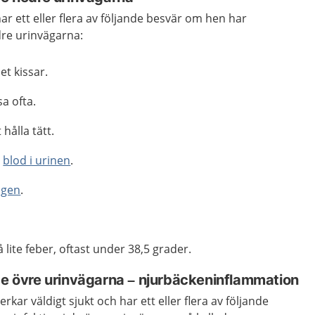
har ett eller flera av följande besvär om hen har
dre urinvägarna:
et kissar.
a ofta.
 hålla tätt.
e
blod i urinen
.
agen
.
 lite feber, oftast under 38,5 grader.
de övre urinvägarna
–
njurbäckeninflammation
erkar väldigt sjukt och har ett eller flera av följande