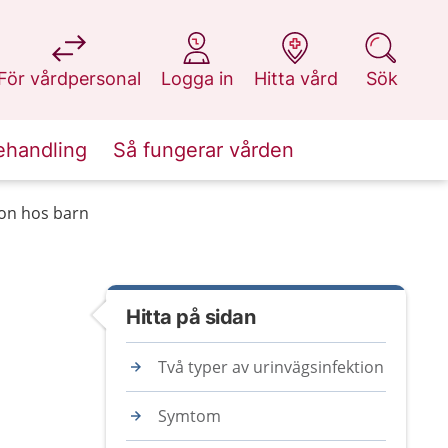
på 1177.se
på 1177.se
på 1177.se
på 1177.se
För vårdpersonal
Logga in
Hitta vård
Sök
ehandling
Så fungerar vården
ion hos barn
Hitta på sidan
Två typer av urinvägsinfektion
Symtom