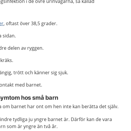
sinfektion i de övre urinvägarna, så kallad
er
, oftast över 38,5 grader.
a sidan.
dre delen av ryggen.
 kräks.
ngig, trött och känner sig sjuk.
 kontakt med barnet.
 symtom hos små barn
ta om barnet har ont om hen inte kan berätta det själv.
dre tydliga ju yngre barnet är. Därför kan de vara
rn som är yngre än två år.