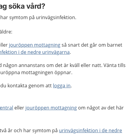
jag söka vård?
t har symtom på urinvägsinfektion.
äldre:
ller
jouröppen mottagning
så snart det går om barnet
nfektion i de nedre urinvägarna
.
 någon annanstans om det är kväll eller natt. Vänta tills
 jouröppna mottagningen öppnar.
 du kontakta genom att
logga in
.
entral
eller
jouröppen mottagning
om något av det här
 två år och har symtom på
urinvägsinfektion i de nedre