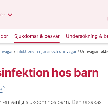
 valt region
 annan
gion
Värmland
.
ador
Sjukdomar & besvär
Undersökning & b
invägar
Infektioner i njurar och urinvägar
Urinvägsinfekt
infektion hos barn
ka
är en vanlig sjukdom hos barn. Den orsakas