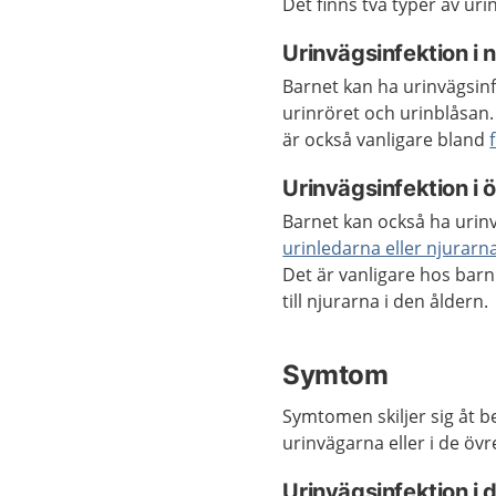
Det finns två typer av uri
Urinvägsinfektion i 
Barnet kan ha urinvägsinf
urinröret och urinblåsan.
är också vanligare bland
Urinvägsinfektion i
Barnet kan också ha urinv
urinledarna eller njurarn
Det är vanligare hos barn
till njurarna i den åldern.
Symtom
Symtomen skiljer sig åt 
urinvägarna eller i de öv
Urinvägsinfektion i 