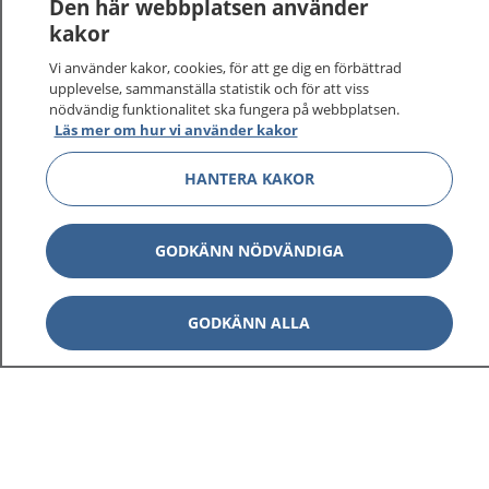
Logga in för att läsa din journal och göra dina
Den här webbplatsen använder
vårdärenden. Ring telefonnummer 1177 för
kakor
sjukvårdsrådgivning dygnet runt.
Vi använder kakor, cookies, för att ge dig en förbättrad
1177 ger dig råd när du vill må bättre.
upplevelse, sammanställa statistik och för att viss
nödvändig funktionalitet ska fungera på webbplatsen.
Läs mer om hur vi använder kakor
HANTERA KAKOR
Visa inn
1177 på flera språk
GODKÄNN NÖDVÄNDIGA
Visa inn
Om 1177
GODKÄNN ALLA
Visa inn
Kontakt
Behandling av personuppgifter
Hantering av kakor