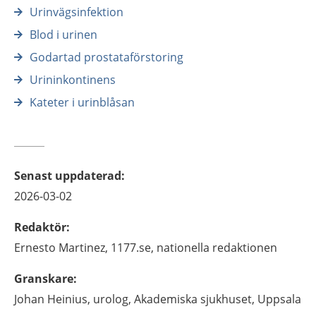
Urinvägsinfektion
Blod i urinen
Godartad prostataförstoring
Urininkontinens
Kateter i urinblåsan
Senast uppdaterad
:
2026-03-02
Redaktör
:
Ernesto
Martinez,
1177.se, nationella redaktionen
Granskare
:
Johan
Heinius,
urolog,
Akademiska sjukhuset,
Uppsala