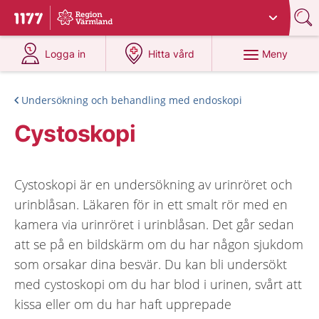
Du har valt region
Värmland
.
Till startsidan för 1177
på 1177.se
på 1177.se
Meny
Logga in
Hitta vård
Undersökning och behandling med endoskopi
Cystoskopi
Cystoskopi är en undersökning av urinröret och
urinblåsan. Läkaren för in ett smalt rör med en
kamera via urinröret i urinblåsan. Det går sedan
att se på en bildskärm om du har någon sjukdom
som orsakar dina besvär. Du kan bli undersökt
med cystoskopi om du har blod i urinen, svårt att
kissa eller om du har haft upprepade