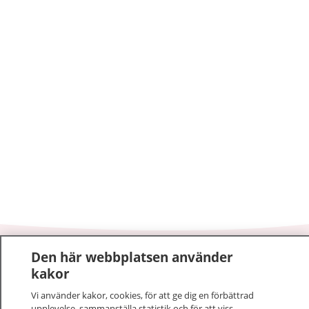
Den här webbplatsen använder
1177
–
tryggt om din hälsa och vård
kakor
På 1177.se får du råd om hälsa och information om
Vi använder kakor, cookies, för att ge dig en förbättrad
upplevelse, sammanställa statistik och för att viss