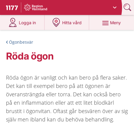
Du har valt region
Värmland
.
Till startsidan för 1177
på 1177.se
på 1177.se
Meny
Logga in
Hitta vård
Ögonbesvär
Röda ögon
Röda ögon är vanligt och kan bero på flera saker.
Det kan till exempel bero på att ögonen är
överansträngda eller torra. Det kan också bero
på en inflammation eller att ett litet blodkärl
brustit i ögonvitan. Oftast går besvären över av sig
själv men ibland kan du behöva behandling.