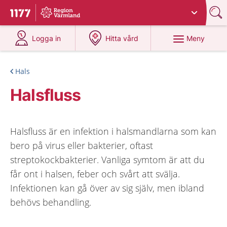
Du har valt region
Värmland
.
Till startsidan för 1177
på 1177.se
på 1177.se
Meny
Logga in
Hitta vård
Hals
Halsfluss
Halsfluss är en infektion i halsmandlarna som kan
bero på virus eller bakterier, oftast
streptokockbakterier. Vanliga symtom är att du
får ont i halsen, feber och svårt att svälja.
Infektionen kan gå över av sig själv, men ibland
behövs behandling.