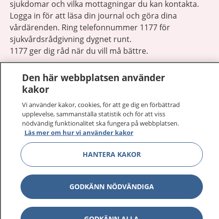
sjukdomar och vilka mottagningar du kan kontakta.
Logga in för att läsa din journal och göra dina
vårdärenden. Ring telefonnummer 1177 för
sjukvårdsrådgivning dygnet runt.
1177 ger dig råd när du vill må bättre.
Den här webbplatsen använder
kakor
Vi använder kakor, cookies, för att ge dig en förbättrad
Visa inn
upplevelse, sammanställa statistik och för att viss
1177 på flera språk
nödvändig funktionalitet ska fungera på webbplatsen.
Läs mer om hur vi använder kakor
Visa inn
Om 1177
HANTERA KAKOR
Visa inn
Kontakt
GODKÄNN NÖDVÄNDIGA
Behandling av personuppgifter
GODKÄNN ALLA