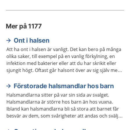
Mer på 1177
Ont i halsen
Att ha ont i halsen är vanligt. Det kan bero på många
olika saker, till exempel på en vanlig förkylning, en
infektion med bakterier eller att du har skrikit eller
sjungit högt. Oftast går halsont över av sig själv men
ibland kan du behöva behandling.
Förstorade halsmandlar hos barn
Halsmandlarna sitter på var sin sida av svalget.
Halsmandlarna är större hos barn än hos vuxna.
Ibland kan halsmandlarna bli så stora att barnet får
besvär av dem, som svårigheter att andas och svälja.
Då kan barnet behöva opereras.