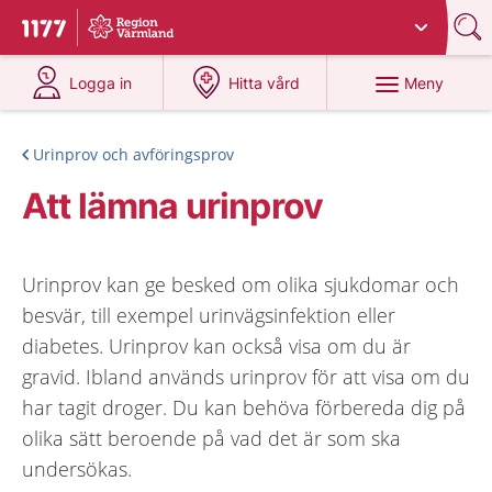
Du har valt region
Värmland
.
Till startsidan för 1177
på 1177.se
på 1177.se
Meny
Logga in
Hitta vård
Urinprov och avföringsprov
Att lämna urinprov
Urinprov kan ge besked om olika sjukdomar och
besvär, till exempel urinvägsinfektion eller
diabetes. Urinprov kan också visa om du är
gravid. Ibland används urinprov för att visa om du
har tagit droger. Du kan behöva förbereda dig på
olika sätt beroende på vad det är som ska
undersökas.