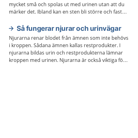
mycket små och spolas ut med urinen utan att du
märker det. Ibland kan en sten bli större och fastna
i urinledaren. Då kan du få mycket ont i ena sidan
eller i ryggen, så kallat njurstensanfall. Ibland
Så fungerar njurar och urinvägar
behövs behandling på sjukhus för att få ut stenen.
Njurarna renar blodet från ämnen som inte behövs
i kroppen. Sådana ämnen kallas restprodukter. I
njurarna bildas urin och restprodukterna lämnar
kroppen med urinen. Njurarna är också viktiga för
att reglera vattenbalansen, saltbalansen och
blodtrycket i kroppen.