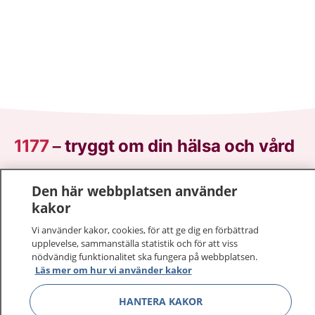
1177
–
tryggt om din hälsa och vård
På 1177.se får du råd om hälsa och information om
Den här webbplatsen använder
sjukdomar och vilka mottagningar du kan kontakta.
kakor
Logga in för att läsa din journal och göra dina
vårdärenden. Ring telefonnummer 1177 för
Vi använder kakor, cookies, för att ge dig en förbättrad
upplevelse, sammanställa statistik och för att viss
sjukvårdsrådgivning dygnet runt.
nödvändig funktionalitet ska fungera på webbplatsen.
1177 ger dig råd när du vill må bättre.
Läs mer om hur vi använder kakor
HANTERA KAKOR