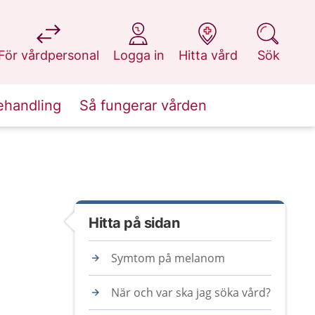
på 1177.se
på 1177.se
på 1177.se
på 1177.se
För vårdpersonal
Logga in
Hitta vård
Sök
ehandling
Så fungerar vården
Hitta på sidan
Symtom på melanom
När och var ska jag söka vård?