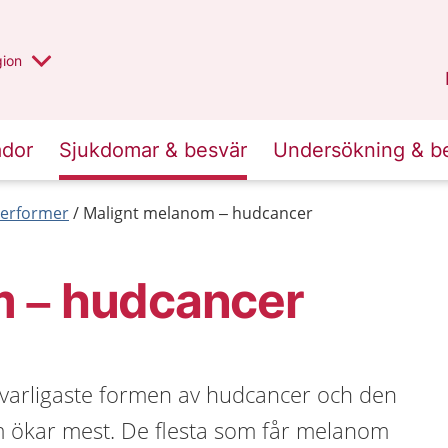
 valt region
 annan
gion
Värmland
.
ador
Sjukdomar & besvär
Undersökning & b
erformer
Malignt melanom – hudcancer
 – hudcancer
varligaste formen av hudcancer och den
 ökar mest. De flesta som får melanom