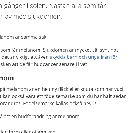
 gånger i solen. Nästan alla som får
lir av med sjukdomen.
lanom är samma sak.
 som får melanom. Sjukdomen är mycket sällsynt hos
det är viktigt att även
skydda barn och unga från för
isken att de får hudcancer senare i livet.
anom
å melanom är en helt ny fläck eller knuta som har vuxit
et kan också vara ett födelsemärke som du har haft sedan
förändras. Födelsemärke kallas också nevus.
på att en hudförändring är melanom:
en form eller ojämn kant.