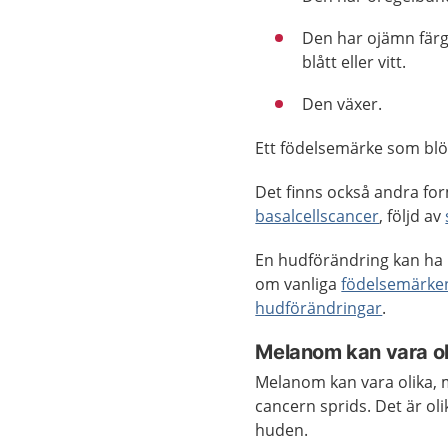
Den har ojämn färg, 
blått eller vitt.
Den växer.
Ett födelsemärke som bl
Det finns också andra fo
basalcellscancer
, följd av
En hudförändring kan ha 
om vanliga
födelsemärken
hudförändringar
.
Melanom kan vara ol
Melanom kan vara olika, m
cancern sprids. Det är ol
huden.