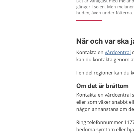
Det är vanligast med melan
gånger i solen. Men melano
huden, även under fötterna.
När och var ska 
Kontakta en
vårdcentral
o
kan du kontakta genom a
I en del regioner kan du
Om det är bråttom
Kontakta en vårdcentral 
eller som växer snabbt el
någon annanstans om det 
Ring telefonnummer 1177
bedöma symtom eller hjäl