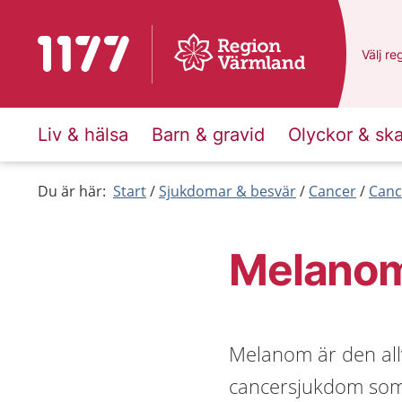
Till startsidan för 1177
Du har
Välj
en
re
Liv & hälsa
Barn & gravid
Olyckor & sk
Du är här:
Start
Sjukdomar & besvär
Cancer
Canc
Melanom
Melanom är den all
cancersjukdom som