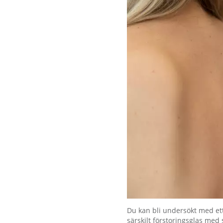
Förstora bilden
Du kan bli undersökt med et
särskilt förstoringsglas med 