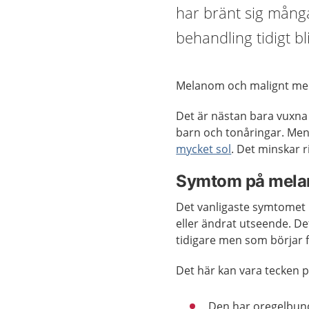
har bränt sig många
behandling tidigt b
Melanom och malignt me
Det är nästan bara vuxna
barn och tonåringar. Men 
mycket sol
. Det minskar r
Symtom på mel
Det vanligaste symtomet p
eller ändrat utseende. D
tidigare men som börjar 
Det här kan vara tecken 
Den har oregelbund