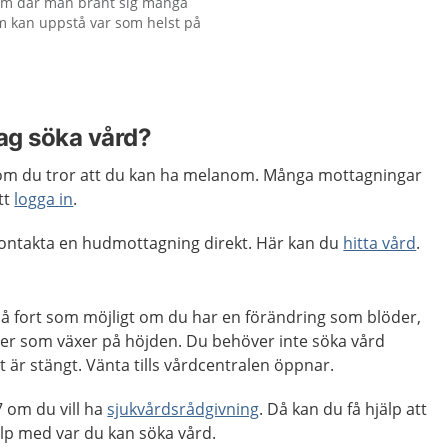
om där man bränt sig många
m kan uppstå var som helst på
jag söka vård?
m du tror att du kan ha melanom. Många mottagningar
tt
logga in
.
 kontakta en hudmottagning direkt. Här kan du
hitta vård
.
så fort som möjligt om du har en förändring som blöder,
ler som växer på höjden. Du behöver inte söka vård
är stängt. Vänta tills vårdcentralen öppnar.
 om du vill ha
sjukvårdsrådgivning
. Då kan du få hjälp att
p med var du kan söka vård.