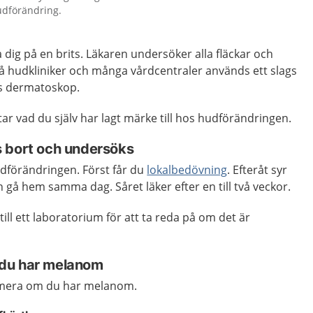
hudförändring.
a dig på en brits. Läkaren undersöker alla fläckar och
å hudkliniker och många vårdcentraler används ett slags
as dermatoskop.
ttar vad du själv har lagt märke till hos hudförändringen.
 bort och undersöks
dförändringen. Först får du
lokalbedövning
. Efteråt syr
n gå hem samma dag. Såret läker efter en till två veckor.
ill ett laboratorium för att ta reda på om det är
du har melanom
mera om du har melanom.