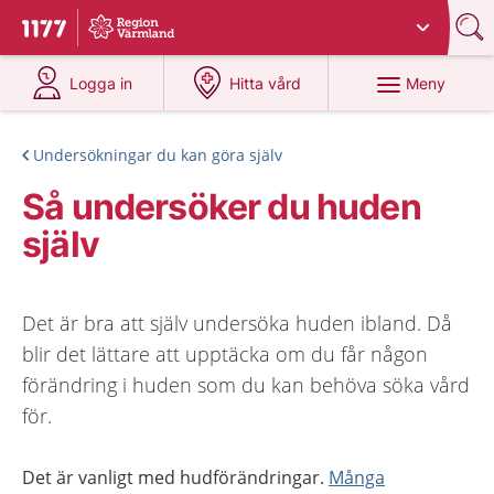
Du har valt region
Värmland
.
Till startsidan för 1177
på 1177.se
på 1177.se
Meny
Logga in
Hitta vård
Undersökningar du kan göra själv
Så undersöker du huden
själv
Det är bra att själv undersöka huden ibland. Då
blir det lättare att upptäcka om du får någon
förändring i huden som du kan behöva söka vård
för.
Det är vanligt med hudförändringar.
Många