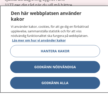
1177 ger dig råd när du vill må bättre.
Den här webbplatsen använder
kakor
Vi använder kakor, cookies, för att ge dig en förbättrad
upplevelse, sammanställa statistik och för att viss
Visa inn
nödvändig funktionalitet ska fungera på webbplatsen.
1177 på flera språk
Läs mer om hur vi använder kakor
Visa inn
Om 1177
HANTERA KAKOR
Visa inn
Kontakt
GODKÄNN NÖDVÄNDIGA
Behandling av personuppgifter
GODKÄNN ALLA
Hantering av kakor
Inställningar för kakor