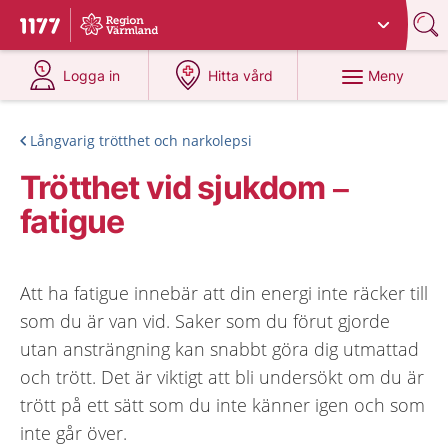
Du har valt region
Värmland
.
Till startsidan för 1177
på 1177.se
på 1177.se
Meny
Logga in
Hitta vård
Långvarig trötthet och narkolepsi
Trötthet vid sjukdom –
fatigue
Att ha fatigue innebär att din energi inte räcker till
som du är van vid. Saker som du förut gjorde
utan ansträngning kan snabbt göra dig utmattad
och trött. Det är viktigt att bli undersökt om du är
trött på ett sätt som du inte känner igen och som
inte går över.