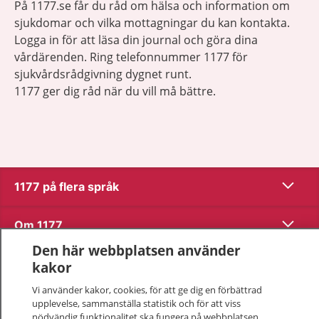
På 1177.se får du råd om hälsa och information om
sjukdomar och vilka mottagningar du kan kontakta.
Logga in för att läsa din journal och göra dina
vårdärenden. Ring telefonnummer 1177 för
sjukvårdsrådgivning dygnet runt.
1177 ger dig råd när du vill må bättre.
Visa inn
1177 på flera språk
Visa inn
Om 1177
Den här webbplatsen använder
Visa inn
Kontakt
kakor
Vi använder kakor, cookies, för att ge dig en förbättrad
upplevelse, sammanställa statistik och för att viss
Behandling av personuppgifter
nödvändig funktionalitet ska fungera på webbplatsen.