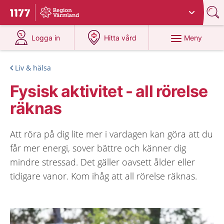
Du har valt region
Värmland
.
Till startsidan för 1177
på 1177.se
på 1177.se
Meny
Logga in
Hitta vård
Liv & hälsa
Fysisk aktivitet - all rörelse
räknas
Att röra på dig lite mer i vardagen kan göra att du
får mer energi, sover bättre och känner dig
mindre stressad. Det gäller oavsett ålder eller
tidigare vanor. Kom ihåg att all rörelse räknas.