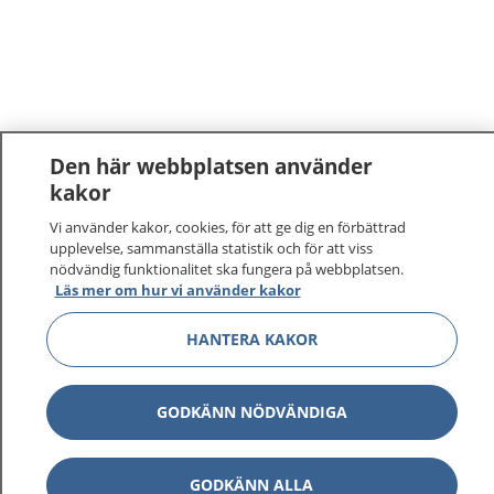
Den här webbplatsen använder
kakor
1177
–
tryggt om din hälsa och vård
Vi använder kakor, cookies, för att ge dig en förbättrad
upplevelse, sammanställa statistik och för att viss
nödvändig funktionalitet ska fungera på webbplatsen.
På 1177.se får du råd om hälsa och information om
Läs mer om hur vi använder kakor
sjukdomar och vilka mottagningar du kan kontakta.
Logga in för att läsa din journal och göra dina
HANTERA KAKOR
vårdärenden. Ring telefonnummer 1177 för
sjukvårdsrådgivning dygnet runt.
1177 ger dig råd när du vill må bättre.
GODKÄNN NÖDVÄNDIGA
GODKÄNN ALLA