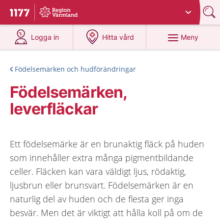
Du har valt region
Värmland
.
Till startsidan för 1177
på 1177.se
på 1177.se
Meny
Logga in
Hitta vård
Födelsemärken och hudförändringar
Födelsemärken,
leverfläckar
Ett födelsemärke är en brunaktig fläck på huden
som innehåller extra många pigmentbildande
celler. Fläcken kan vara väldigt ljus, rödaktig,
ljusbrun eller brunsvart. Födelsemärken är en
naturlig del av huden och de flesta ger inga
besvär. Men det är viktigt att hålla koll på om de