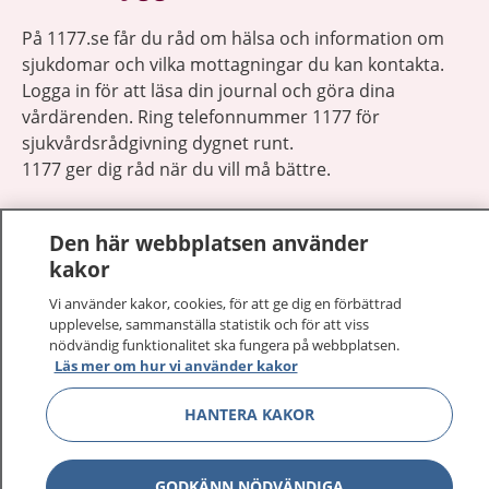
På 1177.se får du råd om hälsa och information om
sjukdomar och vilka mottagningar du kan kontakta.
Logga in för att läsa din journal och göra dina
vårdärenden. Ring telefonnummer 1177 för
sjukvårdsrådgivning dygnet runt.
1177 ger dig råd när du vill må bättre.
Den här webbplatsen använder
kakor
Vi använder kakor, cookies, för att ge dig en förbättrad
Visa inn
1177 på flera språk
upplevelse, sammanställa statistik och för att viss
nödvändig funktionalitet ska fungera på webbplatsen.
Visa inn
Läs mer om hur vi använder kakor
Om 1177
HANTERA KAKOR
Visa inn
Kontakt
GODKÄNN NÖDVÄNDIGA