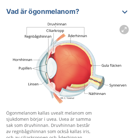
Vad är ögonmelanom?
Förstora bilden
Ögonmelanom kallas uvealt melanom om
sjukdomen börjar i uvea. Uvea är samma
sak som druvhinnan. Druvhinnan består
av regnbågshinnan som också kallas iris,
och av ciliarkroppen och åderhinnan.