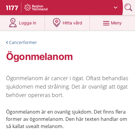
Du har valt region
Värmland
.
Till startsidan för 1177
på 1177.se
på 1177.se
Meny
Logga in
Hitta vård
Cancerformer
Ögonmelanom
Ögonmelanom är cancer i ögat. Oftast behandlas
sjukdomen med strålning. Det är ovanligt att ögat
behöver opereras bort.
Ögonmelanom är en ovanlig sjukdom. Det finns flera
former av ögonmelanom. Den här texten handlar om
så kallat uvealt melanom.