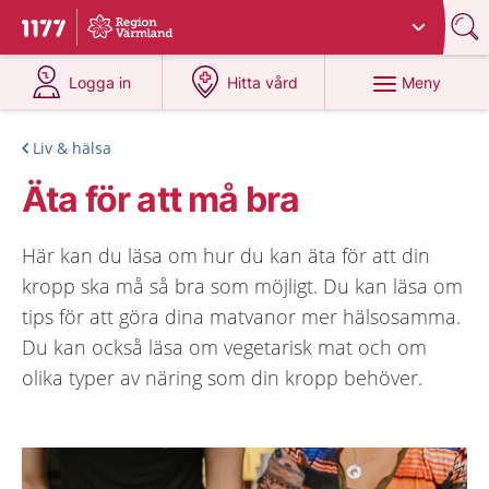
Du har valt region
Värmland
.
Till startsidan för 1177
på 1177.se
på 1177.se
Meny
Logga in
Hitta vård
Liv & hälsa
Äta för att må bra
Här kan du läsa om hur du kan äta för att din
kropp ska må så bra som möjligt. Du kan läsa om
tips för att göra dina matvanor mer hälsosamma.
Du kan också läsa om vegetarisk mat och om
olika typer av näring som din kropp behöver.