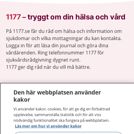
1177
–
tryggt om din hälsa och vård
På 1177.se får du råd om hälsa och information om
sjukdomar och vilka mottagningar du kan kontakta.
Logga in för att läsa din journal och göra dina
vårdärenden. Ring telefonnummer 1177 för
sjukvårdsrådgivning dygnet runt.
1177 ger dig råd när du vill må bättre.
Den här webbplatsen använder
kakor
Visa inn
1177 på flera språk
Vi använder kakor, cookies, för att ge dig en förbättrad
upplevelse, sammanställa statistik och för att viss
nödvändig funktionalitet ska fungera på webbplatsen.
Visa inn
Om 1177
Läs mer om hur vi använder kakor