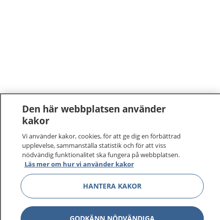
Den här webbplatsen använder
kakor
1177
–
tryggt om din hälsa och vård
Vi använder kakor, cookies, för att ge dig en förbättrad
upplevelse, sammanställa statistik och för att viss
På 1177.se får du råd om hälsa och information om
nödvändig funktionalitet ska fungera på webbplatsen.
sjukdomar och vilka mottagningar du kan kontakta.
Läs mer om hur vi använder kakor
Logga in för att läsa din journal och göra dina
vårdärenden. Ring telefonnummer 1177 för
HANTERA KAKOR
sjukvårdsrådgivning dygnet runt.
1177 ger dig råd när du vill må bättre.
GODKÄNN NÖDVÄNDIGA