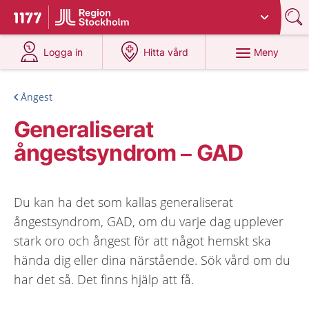
Du har valt region
Stockholms län
.
Till startsidan för 1177
på 1177.se
på 1177.se
Meny
Logga in
Hitta vård
Ångest
Generaliserat
ångestsyndrom – GAD
Du kan ha det som kallas generaliserat
ångestsyndrom, GAD, om du varje dag upplever
stark oro och ångest för att något hemskt ska
hända dig eller dina närstående. Sök vård om du
har det så. Det finns hjälp att få.