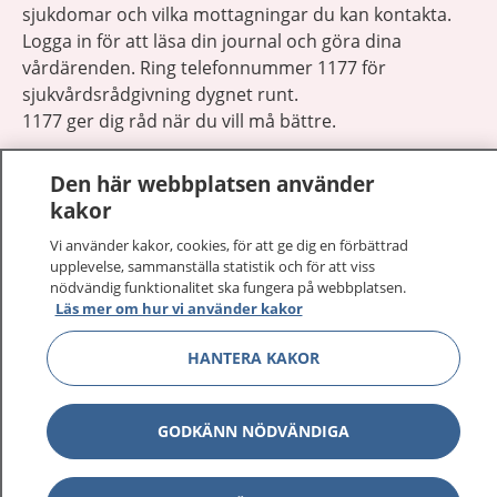
sjukdomar och vilka mottagningar du kan kontakta.
Logga in för att läsa din journal och göra dina
vårdärenden. Ring telefonnummer 1177 för
sjukvårdsrådgivning dygnet runt.
1177 ger dig råd när du vill må bättre.
Den här webbplatsen använder
kakor
Vi använder kakor, cookies, för att ge dig en förbättrad
Visa inn
upplevelse, sammanställa statistik och för att viss
1177 på flera språk
nödvändig funktionalitet ska fungera på webbplatsen.
Läs mer om hur vi använder kakor
Visa inn
Om 1177
HANTERA KAKOR
Visa inn
Kontakt
GODKÄNN NÖDVÄNDIGA
Behandling av personuppgifter