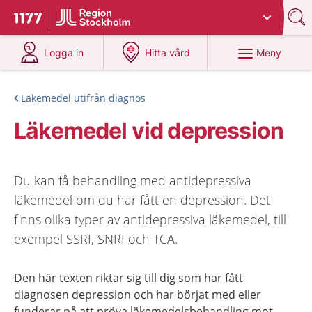
Du har valt region
Stockholms län
.
Till startsidan för 1177
på 1177.se
på 1177.se
Meny
Logga in
Hitta vård
Läkemedel utifrån diagnos
Läkemedel vid depression
Du kan få behandling med antidepressiva
läkemedel om du har fått en depression. Det
finns olika typer av antidepressiva läkemedel, till
exempel SSRI, SNRI och TCA.
Den här texten riktar sig till dig som har fått
diagnosen depression och har börjat med eller
funderar på att pröva läkemedelsbehandling mot