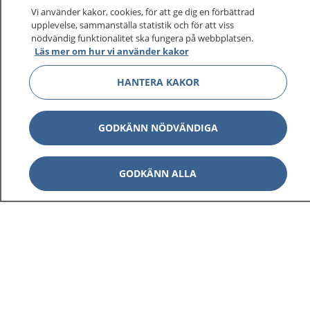
Vi använder kakor, cookies, för att ge dig en förbättrad
upplevelse, sammanställa statistik och för att viss
nödvändig funktionalitet ska fungera på webbplatsen.
Visa inn
Läs mer om hur vi använder kakor
1177 på flera språk
HANTERA KAKOR
Visa inn
Om 1177
Visa inn
GODKÄNN NÖDVÄNDIGA
Kontakt
GODKÄNN ALLA
Behandling av personuppgifter
Hantering av kakor
Inställningar för kakor
1177 – en tjänst från
Inera.