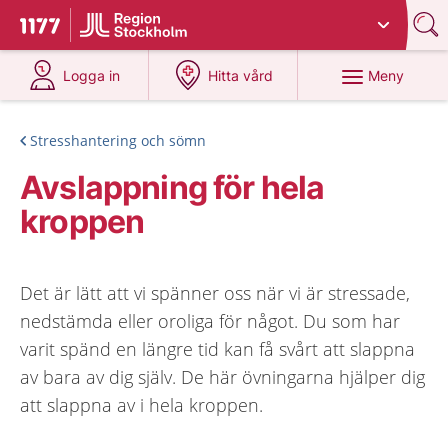
Du har valt region
Stockholms län
.
Till startsidan för 1177
på 1177.se
på 1177.se
Meny
Logga in
Hitta vård
Stresshantering och sömn
Avslappning för hela
kroppen
Det är lätt att vi spänner oss när vi är stressade,
nedstämda eller oroliga för något. Du som har
varit spänd en längre tid kan få svårt att slappna
av bara av dig själv. De här övningarna hjälper dig
att slappna av i hela kroppen.