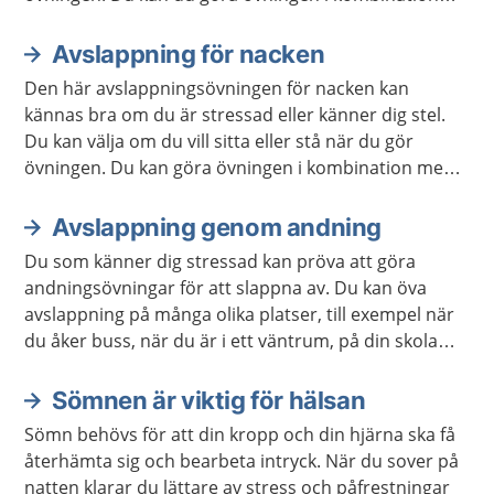
med andra avslappningsövningar om du vill.
Avslappning för nacken
Den här avslappningsövningen för nacken kan
kännas bra om du är stressad eller känner dig stel.
Du kan välja om du vill sitta eller stå när du gör
övningen. Du kan göra övningen i kombination med
andra avslappningsövningar om du vill.
Avslappning genom andning
Du som känner dig stressad kan pröva att göra
andningsövningar för att slappna av. Du kan öva
avslappning på många olika platser, till exempel när
du åker buss, när du är i ett väntrum, på din skola
eller arbetsplats. Du kan också öva avslappning när
du ligger ner.
Sömnen är viktig för hälsan
Sömn behövs för att din kropp och din hjärna ska få
återhämta sig och bearbeta intryck. När du sover på
natten klarar du lättare av stress och påfrestningar